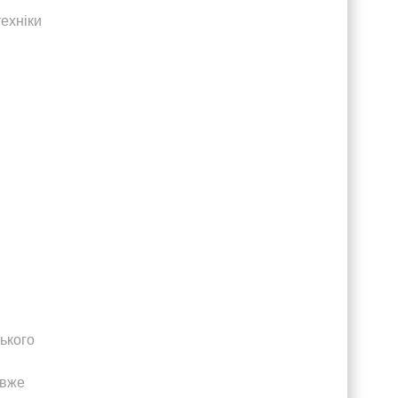
техніки
ського
 вже