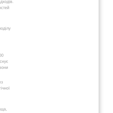
ідходів.
остей
поділу
00
існує
вони
ез
ічної
ьща,