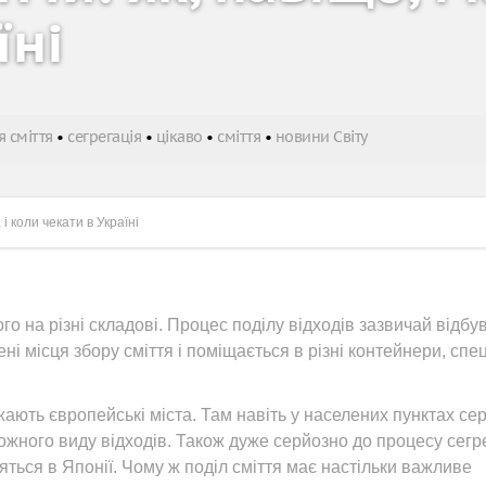
їні
 сміття
•
сегрегація
•
цікаво
•
сміття
•
новини Світу
 і коли чекати в Україні
ого на різні складові. Процес поділу відходів зазвичай відбу
ні місця збору сміття і поміщається в різні контейнери, спе
ають європейські міста. Там навіть у населених пунктах се
жного виду відходів. Також дуже серйозно до процесу сегре
яться в Японії. Чому ж поділ сміття має настільки важливе