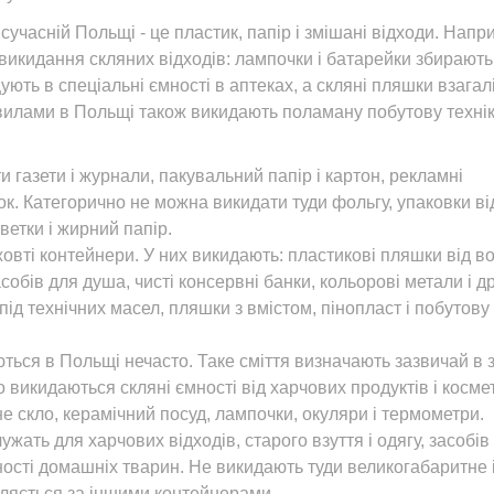
учасній Польщі - це пластик, папір і змішані відходи. Напри
викидання скляних відходів: лампочки і батарейки збирають 
ують в спеціальні ємності в аптеках, а скляні пляшки взагал
илами в Польщі також викидають поламану побутову технік
 газети і журнали, пакувальний папір і картон, рекламні
к. Категорично не можна викидати туди фольгу, упаковки від
рветки і жирний папір.
овті контейнери. У них викидають: пластикові пляшки від во
асобів для душа, чисті консервні банки, кольорові метали і д
під технічних масел, пляшки з вмістом, пінопласт і побутову
ються в Польщі нечасто. Таке сміття визначають зазвичай в 
о викидаються скляні ємності від харчових продуктів і косме
е скло, керамічний посуд, лампочки, окуляри і термометри.
ать для харчових відходів, старого взуття і одягу, засобів г
ьності домашніх тварин. Не викидають туди великогабаритне 
діляється за іншими контейнерами.