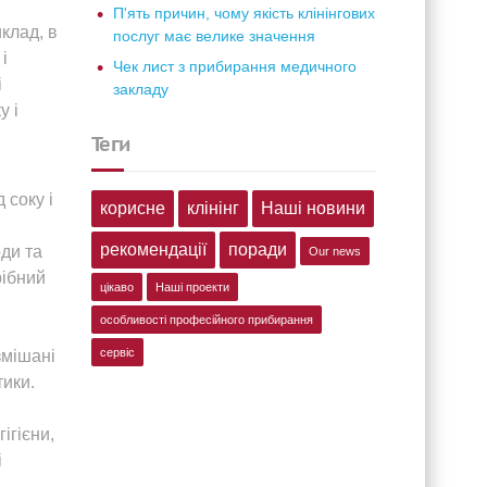
П'ять причин, чому якість клінінгових
клад, в
послуг має велике значення
і
Чек лист з прибирання медичного
і
закладу
у і
теги
 соку і
корисне
клінінг
Наші новини
рекомендації
поради
ди та
Our news
рібний
цікаво
Наші проекти
особливості професійного прибирання
сервіс
змішані
тики.
ігієни,
і