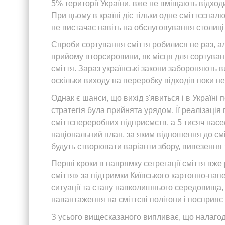
5% території України, вже не вміщають відходи.
При цьому в країні діє тільки одне сміттєспа
не вистачає навіть на обслуговування столиці
Спроби сортування сміття робилися не раз, але
прийому вторсировини, як місця для сортуван
сміття. Зараз українські закони забороняють 
оскільки виходу на переробку відходів поки не 
Однак є шанси, що вихід з'явиться і в Україні
стратегія була прийнята урядом. Її реалізація
сміттєпереробних підприємств, а 5 тисяч насел
національний план, за яким відношення до с
будуть створювати варіанти збору, вивезення та
Перші кроки в напрямку сегрегації сміття вже
сміття» за підтримки Київського картонно-пап
ситуації та стану навколишнього середовища, 
навантаження на сміттєві полігони і посприяє
З усього вищесказаного випливає, що налагод