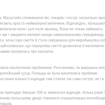
. Масштаби споживання їжі, товарів і послуг неухильно зро
сягають просто неймовірної величини. Відповідно, збільшуют
еличезні купи і цілі поля звалищ. Вони не тільки займають
але ще і завдають великої шкоди навколишньому середовищу.
ся, хоча гори сміття б стати сировиною для виробництва скл
ле найголовніше, що переробка сміття дозволила б економити
самим піклуючись про екологію.
овою екологічною проблемою. Розглянемо, як вирішила пи
вропейський сусід. Польща не була винятком в проблемі
тання кількості відходів там стояла так само гостро, як і в
ік припадає близько 300 кг викинутих відходів. Кілька років
жному польському дворі з'явилися спеціалізовані контейнери
тувати.