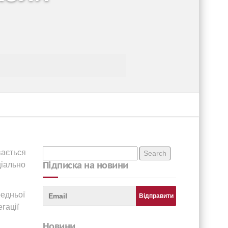
вається
Підписка на новини
ціально
редньої
гації
новини