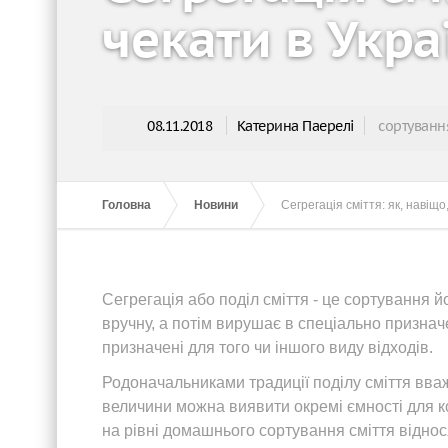
чекати в Укра
08.11.2018
Катерина Паерелі
сортування
Головна
Новини
Сегрегація сміття: як, навіщо,
Сегрегація або поділ сміття - це сортування й
вручну, а потім вирушає в спеціально призначе
призначені для того чи іншого виду відходів.
Родоначальниками традиції поділу сміття вваж
величини можна виявити окремі ємності для ко
на рівні домашнього сортування сміття віднос