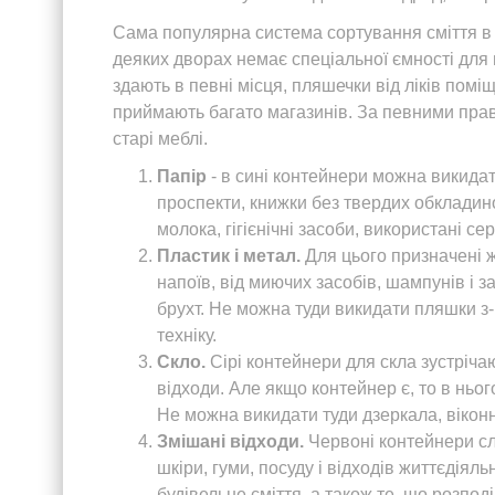
Сама популярна система сортування сміття в с
деяких дворах немає спеціальної ємності для 
здають в певні місця, пляшечки від ліків поміщ
приймають багато магазинів. За певними прав
старі меблі.
Папір
- в сині контейнери можна викидати
проспекти, книжки без твердих обкладино
молока, гігієнічні засоби, використані се
Пластик і метал.
Для цього призначені ж
напоїв, від миючих засобів, шампунів і з
брухт. Не можна туди викидати пляшки з-
техніку.
Скло.
Сірі контейнери для скла зустріча
відходи. Але якщо контейнер є, то в ньог
Не можна викидати туди дзеркала, віконн
Змішані відходи.
Червоні контейнери служ
шкіри, гуми, посуду і відходів життєдіял
будівельне сміття, а також те, що розпо