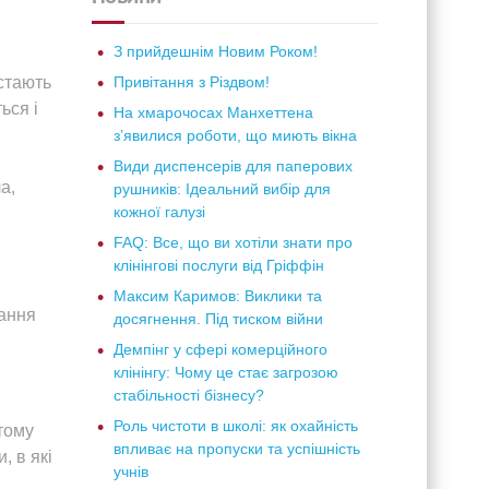
З прийдешнім Новим Роком!
стають
Привітання з Різдвом!
ься і
На хмарочосах Манхеттена
з’явилися роботи, що миють вікна
Види диспенсерів для паперових
а,
рушників: Ідеальний вибір для
кожної галузі
FAQ: Все, що ви хотіли знати про
клінінгові послуги від Гріффін
Максим Каримов: Виклики та
тання
досягнення. Під тиском війни
Демпінг у сфері комерційного
клінінгу: Чому це стає загрозою
стабільності бізнесу?
Роль чистоти в школі: як охайність
 тому
впливає на пропуски та успішність
, в які
учнів