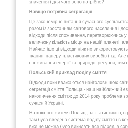
значення і для чого воно потрібне?
Навіщо потрібна сегрегація
Це закономірне питання сучасного суспільства
разом із зростанням світового населення і до
відходи після споживання, перетворюючись у в
величезну кількість місця на нашій планеті, 
Найчастіше ці відходи ніяк не використовують
тканин, паперу, пластикових виробів і т.д. А
споживання енергії та природні ресурси, тим 
Польський приклад поділу сміття
Відходи поки вважаються найголовнішою світ
сегрегації сміття Польща - наш найближчий є
накопичення сміття: до 2014 року проблема зрос
сучасній Україні.
На кожного жителя Польщі, за статистикою, в р
там була введена система поділу сміття і в ко
вже не можна було викидати все підряд, а сор