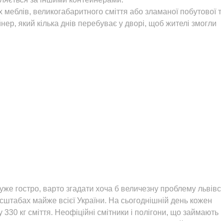
х меблів, великогабаритного сміття або зламаної побутової 
ер, який кілька днів перебуває у дворі, щоб жителі змогли
 дуже гостро, варто згадати хоча б величезну проблему львів
асштабах майже всієї України. На сьогоднішній день кожен
330 кг сміття. Неофіційні смітники і полігони, що займають