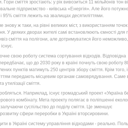
 Гори сміття зростають: у рік вивозиться 11 мільйонів тон в
лювальне підприємство - київська «Енергія». Але його потужн
 і 95% сміття лежить на звалищах десятиліттями.
 знову ж таки, на рівні великих міст, з використанням точок
ня. У деяких дворах жителі самі встановлюють ємності для 
вивіз сміття на полігони, але дотримуватися його неможливо,
існує.
 почне свою роботу система сортування відходів. Відповідна
 передбачає, що до 2030 року в країні почнуть свою роботу 8
ених пунктів матимуть 250 центрів збору сміття. Крім того, 
міттям передають місцевим органам самоврядування. Саме 
 утилізації сміття.
 робляться. Наприклад, існує громадський проект «Україна б
ерового комбінату. Мета проекту полягає в поліпшенні еколог
залучаючи суспільство до поділу сміття. Це зменшує
 розвитку сфери переробки в Україні вторсировини.
ити в Україні систему управління відходами - реально. Пол