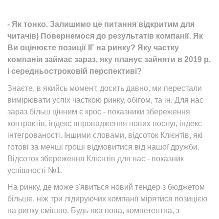
- Як тонко. Залишимо це питання відкритим для
читачів) Повернемося до результатів компанії. Як
Ви оцінюєте позиції ІГ на ринку? Яку частку
компанія займає зараз, яку планує зайняти в 2019 р.
і середньостроковій перспективі?
Знаєте, в якийсь момент, досить давно, ми перестали
вимірювати успіх часткою ринку, обігом, та ін. Для нас
зараз більш цінним є крос - показники збереження
контрактів, індекс впровадження нових послуг, індекс
інтегрованості. Іншими словами, відсоток Клієнтів, які
готові за менші гроші відмовитися від нашої дружби.
Відсоток збереження Клієнтів для нас - показник
успішності №1.
На ринку, де може з'явиться новий тендер з бюджетом
більше, ніж три лідируючих компанії мірятися позицією
на ринку смішно. Будь-яка нова, компетентна, з