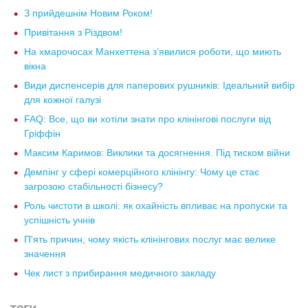
З прийдешнім Новим Роком!
Привітання з Різдвом!
На хмарочосах Манхеттена з’явилися роботи, що миють
вікна
Види диспенсерів для паперових рушників: Ідеальний вибір
для кожної галузі
FAQ: Все, що ви хотіли знати про клінінгові послуги від
Гріффін
Максим Каримов: Виклики та досягнення. Під тиском війни
Демпінг у сфері комерційного клінінгу: Чому це стає
загрозою стабільності бізнесу?
Роль чистоти в школі: як охайність впливає на пропуски та
успішність учнів
П'ять причин, чому якість клінінгових послуг має велике
значення
Чек лист з прибирання медичного закладу
теги