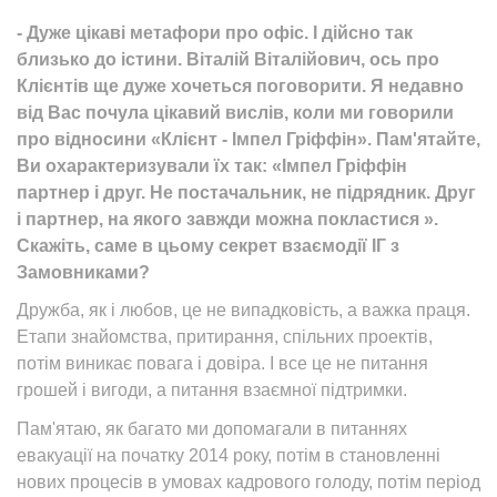
- Дуже цікаві метафори про офіс. І дійсно так
близько до істини. Віталій Віталійович, ось про
Клієнтів ще дуже хочеться поговорити. Я недавно
від Вас почула цікавий вислів, коли ми говорили
про відносини «Клієнт - Імпел Гріффін». Пам'ятайте,
Ви охарактеризували їх так: «Імпел Гріффін
партнер і друг. Не постачальник, не підрядник. Друг
і партнер, на якого завжди можна покластися ».
Скажіть, саме в цьому секрет взаємодії ІГ з
Замовниками?
Дружба, як і любов, це не випадковість, а важка праця.
Етапи знайомства, притирання, спільних проектів,
потім виникає повага і довіра. І все це не питання
грошей і вигоди, а питання взаємної підтримки.
Пам'ятаю, як багато ми допомагали в питаннях
евакуації на початку 2014 року, потім в становленні
нових процесів в умовах кадрового голоду, потім період