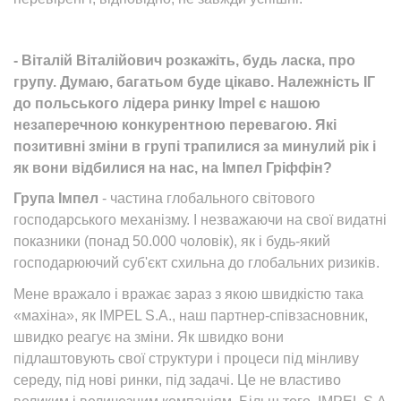
- Віталій Віталійович розкажіть, будь ласка, про
групу. Думаю, багатьом буде цікаво. Належність ІГ
до польського лідера ринку Impel є нашою
незаперечною конкурентною перевагою. Які
позитивні зміни в групі трапилися за минулий рік і
як вони відбилися на нас, на Імпел Гріффін?
Група Імпел
- частина глобального світового
господарського механізму. І незважаючи на свої видатні
показники (понад 50.000 чоловік), як і будь-який
господарюючий суб'єкт схильна до глобальних ризиків.
Мене вражало і вражає зараз з якою швидкістю така
«махіна», як IMPEL S.A., наш партнер-співзасновник,
швидко реагує на зміни. Як швидко вони
підлаштовують свої структури і процеси під мінливу
середу, під нові ринки, під задачі. Це не властиво