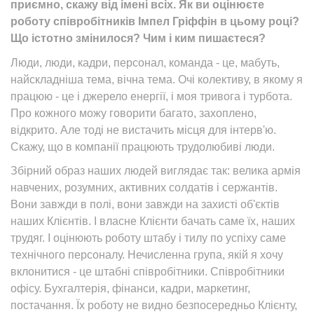
приємно, скажу від імені всіх. Як ви оцінюєте
роботу співробітників Імпел Гріффін в цьому році?
Що істотно змінилося? Чим і ким пишаєтеся?
Люди, люди, кадри, персонал, команда - це, мабуть,
найскладніша тема, вічна тема. Очі колективу, в якому я
працюю - це і джерело енергії, і моя тривога і турбота.
Про кожного можу говорити багато, захоплено,
відкрито. Але тоді не вистачить місця для інтерв'ю.
Скажу, що в компанії працюють трудолюбиві люди.
Збірний образ наших людей виглядає так: велика армія
навчених, розумних, активних солдатів і сержантів.
Вони завжди в полі, вони завжди на захисті об'єктів
наших Клієнтів. І власне Клієнти бачать саме їх, наших
трудяг. І оцінюють роботу штабу і тилу по успіху саме
технічного персоналу. Нечисленна група, якій я хочу
вклонитися - це штабні співробітники. Співробітники
офісу. Бухгалтерія, фінанси, кадри, маркетинг,
постачання. Їх роботу не видно безпосередньо Клієнту,