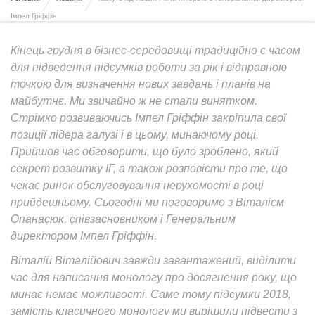
Імпел Гріффін
Кінець грудня в бізнес-середовищі традиційно є часом
для підведення підсумків роботи за рік і відправною
точкою для визначення нових завдань і планів на
майбутнє. Ми звичайно ж не стали винятком.
Стрімко розвиваючись Імпел Гріффін закріпила свої
позиції лідера галузі і в цьому, минаючому році.
Прийшов час обговорити, що було зроблено, який
секрет розвитку ІГ, а також розповісти про те, що
чекає ринок обслуговування нерухомості в році
прийдешньому. Сьогодні ми поговоримо з Віталієм
Опанасюк, співзасновником і Генеральним
директором Імпел Гріффін.
Віталій Віталійович завжди завантажений, виділити
час для написання монологу про досягнення року, що
минає немає можливості. Саме тому підсумки 2018,
замість класичного монологу ми вирішили підвести з