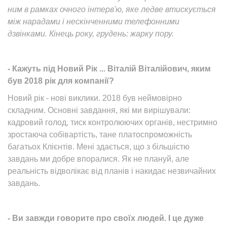
ним в рамках очного інтерв'ю, яке ледве втискується
між нарадами і нескінченними телефонними
дзвінками. Кінець року, грудень: жарку пору.
- Кажуть під Новий Рік ... Віталій Віталійович, яким
був 2018 рік для компанії?
Новий рік - нові виклики. 2018 був неймовірно
складним. Основні завдання, які ми вирішували:
кадровий голод, тиск контролюючих органів, нестримно
зростаюча собівартість, тане платоспроможність
багатьох Клієнтів. Мені здається, що з більшістю
завдань ми добре впоралися. Як не плануй, але
реальність відволікає від планів і накидає незвичайних
завдань.
- Ви завжди говорите про своїх людей. І це дуже