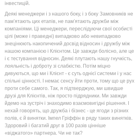
інвестицій.
Деякі менеджери і з нашого боку, і з боку Замовників не
пам'ятають цих етапів, не пам'ятають дружби між
компаніями. Ці менеджери, переслідуючи свої особисті
цілі (може і праведні) випадково або невипадково
знецінюють накопичений досвід відносин і дружбу між
нашою компанією і Клієнтом. Це завжди болісно, але це
і є тестування відносин. Деякі плутають нашу гнучкість,
лояльність і доброту зі слабкістю. Потім міцно
дивуються, що ми і Клієнт - є суть однієї системи і у нас
спільні цінності. І немає сенсу йти проти, тому що це рух
проти себе самого. Так, я підтверджую, ми швидше
друзі для Клієнтів, ніж просто підрядники. Ми завжди
йдемо на зустріч і знаходимо взаємовигідні рішення. І
нехай говорять, що дружба і бізнес - це ягоди з різних
полів, є й винятки. Імпел Гріффін в ряду таких винятків.
Здоровий і багатий друг в 100 разів цінніше
«віджатого» партнера. Чи не так?