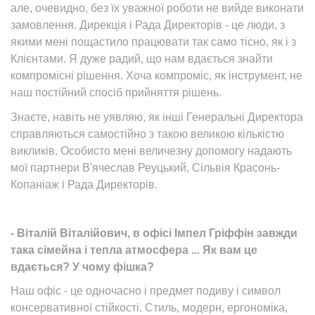
але, очевидно, без їх уважної роботи не вийде виконати
замовлення. Дирекція і Рада Директорів - це люди, з
якими мені пощастило працювати так само тісно, як і з
Клієнтами. Я дуже радий, що нам вдається знайти
компромісні рішення. Хоча компроміс, як інструмент, не
наш постійний спосіб прийняття рішень.
Знаєте, навіть не уявляю, як інші Генеральні Директора
справляються самостійно з такою великою кількістю
викликів. Особисто мені величезну допомогу надають
мої партнери В'ячеслав Реуцький, Сільвія Красонь-
Копаніаж і Рада Директорів.
- Віталій Віталійович, в офісі Імпел Гріффін завжди
така сімейна і тепла атмосфера ... Як вам це
вдається? У чому фішка?
Наш офіс - це одночасно і предмет подиву і символ
консервативної стійкості. Стиль, модерн, ергономіка,