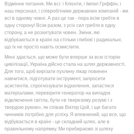
Відмінне питання. Ми всі: і Клієнти, і Імпел Гріффін, і
наш персонал, і співробітники державних компаній - ми
всі в одному човні. А раз це так - пора всім гребти в
одну сторону! Всім разом, з усіх сил гребти в одну
сторону, а не розхитувати човен. Зміни, які
відбуваються в країні на стільки глибокі і радикальні,
що їх не просто навіть осмислити.
Мені здається, що може бути вперше за всю історію
цивілізації, Україна дійсно стала на шлях державності.
Для того, щоб вирізати пухлину лікар повинен
навчитися, підготувати інструмент, запросити
асистентів, спрогнозувати відхилення, запастися
матеріалами, перевірити генератор на випадок
відключення світла, бути «в тверезому розумі і з
твердою рукою», як співав Віктор Цой, і ще багато
чинників потрібно для успіху. Я впевнений, що все, що
відбувається в країні - це складний шлях, але в
правильному напрямку. Ми прибираємо зі шляху