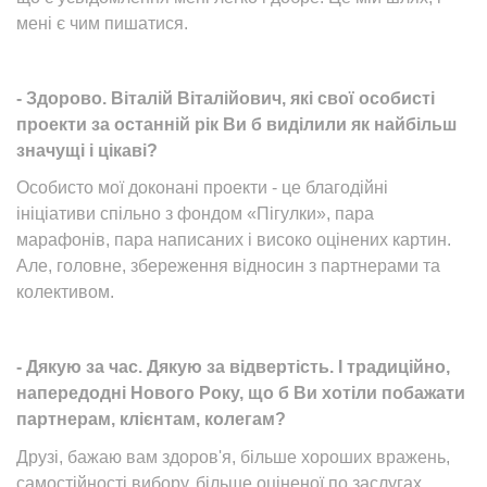
мені є чим пишатися.
- Здорово. Віталій Віталійович, які свої особисті
проекти за останній рік Ви б виділили як найбільш
значущі і цікаві?
Особисто мої доконані проекти - це благодійні
ініціативи спільно з фондом «Пігулки», пара
марафонів, пара написаних і високо оцінених картин.
Але, головне, збереження відносин з партнерами та
колективом.
- Дякую за час. Дякую за відвертість. І традиційно,
напередодні Нового Року, що б Ви хотіли побажати
партнерам, клієнтам, колегам?
Друзі, бажаю вам здоров'я, більше хороших вражень,
самостійності вибору, більше оціненої по заслугах