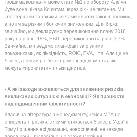
грошима компанія може стати №1 по обороту. Але чи
буде вона цікава Клієнтам через рік - це питання. Ми
спостерігали за такими злетами «проти законів фізики»,
а потім за різким і болючим зниженням. Для біржі,
звичайно, ми декларуємо перевиконання плану 2018
року на рівні 118%, EBIT перевиконано на рівні 3,7%.
Звичайно, ми ведемо план-факт за різними
показниками, як ліквідність, ROIC, EVA, і т.п. Але це не
бізнес, а тільки розбіжні промені від діаманта, які
можуть «прочитати» тільки цінителі.
- А які заходи вживаються для зниження ризиків,
викликаних ситуацією в економіці? Як працюєте
над підвищенням ефективності?
Класична література з менеджменту, кейси МВА не
описують ті ризики, з якими стикається бізнес в Україні.
Тому і рішення всі домашні, новоспечені, не завжди
перевірені і, відповідно, не завжди успішні.