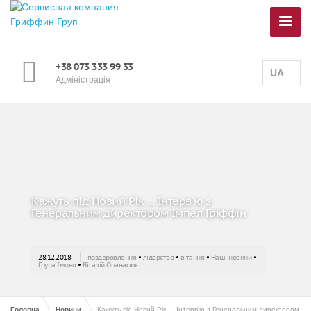
+38 073 333 99 33
UA
Адміністрація
Кажуть під Новий Рік ... Інтерв'ю з
Генеральним директором Імпел Гріффін
28.12.2018
поздоровлення
•
лідерство
•
вітання
•
Наші новини
•
Група Імпел
•
Віталій Опанасюк
Головна
Новини
Кажуть під Новий Рік ... Інтерв'ю з Генеральним директором