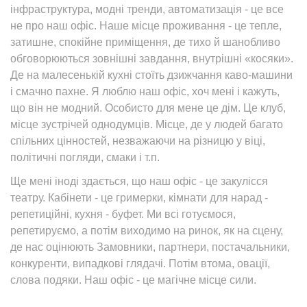
інфраструктура, модні тренди, автоматизація - це все
не про наш офіс. Наше місце проживання - це тепле,
затишне, спокійне приміщення, де тихо й шанобливо
обговорюються зовнішні завдання, внутрішні «косяки».
Де на малесенькій кухні стоїть дзижчання каво-машини
і смачно пахне. Я люблю наш офіс, хоч мені і кажуть,
що він не модний. Особисто для мене це дім. Це клуб,
місце зустрічей однодумців. Місце, де у людей багато
спільних цінностей, незважаючи на різницю у віці,
політичні погляди, смаки і т.п.
Ще мені іноді здається, що наш офіс - це закулісся
театру. Кабінети - це гримерки, кімнати для нарад -
репетиційні, кухня - буфет. Ми всі готуємося,
репетируємо, а потім виходимо на ринок, як на сцену,
де нас оцінюють Замовники, партнери, постачальники,
конкуренти, випадкові глядачі. Потім втома, овації,
слова подяки. Наш офіс - це магічне місце сили.