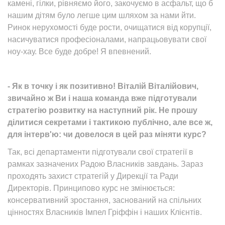
камені, гілки, рівняємо його, закочуємо в асфальт, що б
нашим дітям було легше цим шляхом за нами йти.
Ринок нерухомості буде рости, очищатися від корупції,
насичуватися професіоналами, напрацьовувати свої
ноу-хау. Все буде добре! Я впевнений.
- Як в точку і як позитивно! Віталій Віталійович,
звичайно ж Ви і наша команда вже підготували
стратегію розвитку на наступний рік. Не прошу
ділитися секретами і тактикою публічно, але все ж,
для інтерв'ю: чи довелося в цей раз міняти курс?
Так, всі департаменти підготували свої стратегії в
рамках зазначених Радою Власників завдань. Зараз
проходять захист стратегій у Дирекції та Ради
Директорів. Принципово курс не змінюється:
консервативний зростання, заснований на спільних
цінностях Власників Імпел Гріффін і наших Клієнтів.