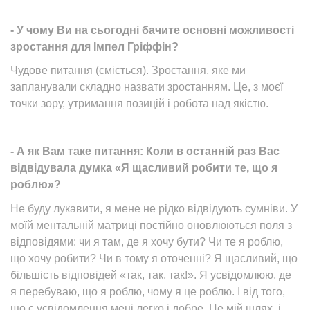
- У чому Ви на сьогодні бачите основні можливості
зростання для Імпел Гріффін?
Чудове питання (сміється). Зростання, яке ми
запланували складно назвати зростанням. Це, з моєї
точки зору, утримання позицій і робота над якістю.
- А як Вам таке питання: Коли в останній раз Вас
відвідувала думка «Я щасливий робити те, що я
роблю»?
Не буду лукавити, я мене не рідко відвідують сумніви. У
моїй ментальній матриці постійно оновлюються поля з
відповідями: чи я там, де я хочу бути? Чи те я роблю,
що хочу робити? Чи в тому я оточенні? Я щасливий, що
більшість відповідей «так, так, так!». Я усвідомлюю, де
я перебуваю, що я роблю, чому я це роблю. І від того,
що є усвідомлення мені легко і добре. Це мій шлях, і