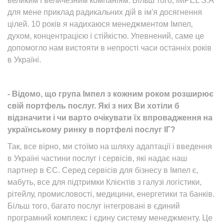
великим і величезним компаніям. Більш того, IMPEL S.A
для мене приклад радикальних дій в ім'я досягнення
цілей. 10 років я надихаюся менеджментом Імпел,
духом, концентрацією і стійкістю. Упевнений, саме це
допомогло нам вистояти в непрості часи останніх років
в Україні.
- Відомо, що група Імпел з кожним роком розширює
свій портфель послуг. Які з них Ви хотіли б
відзначити і чи варто очікувати їх впровадження на
українському ринку в портфелі послуг ІГ?
Так, все вірно, ми стоїмо на шляху адаптації і введення
в Україні частини послуг і сервісів, які надає наш
партнер в ЄС. Серед сервісів для бізнесу в Імпел є,
мабуть, все для підтримки Клієнтів з галузі логістики,
рітейлу, промисловості, медицини, енергетики та банків.
Більш того, багато послуг інтегровані в єдиний
програмний комплекс і єдину систему менеджменту. Це