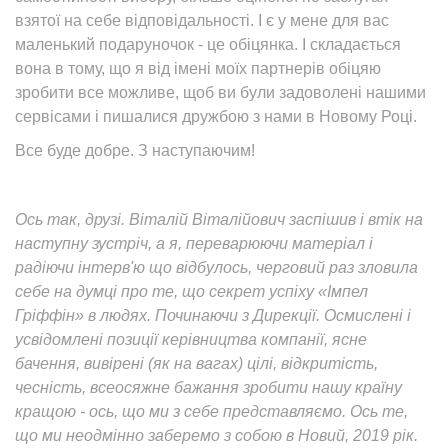
взятої на себе відповідальності. І є у мене для вас
маленький подаруночок - це обіцянка. І складається
вона в тому, що я від імені моїх партнерів обіцяю
зробити все можливе, щоб ви були задоволені нашими
сервісами і пишалися дружбою з нами в Новому Році.
Все буде добре. З наступаючим!
Ось так, друзі. Віталій Віталійович заспішив і втік на
наступну зустріч, а я, переварюючи матеріал і
радіючи інтерв'ю що відбулось, черговий раз зловила
себе на думці про те, що секрет успіху «Імпел
Гріффін» в людях. Починаючи з Дирекції. Осмислені і
усвідомлені позиції керівництва компанії, ясне
бачення, вивірені (як на вагах) цілі, відкритість,
чесність, всеосяжне бажання зробити нашу країну
кращою - ось, що ми з себе представляємо. Ось те,
що ми неодмінно заберемо з собою в Новий, 2019 рік.