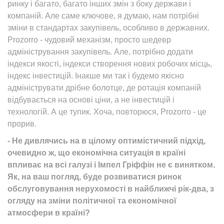
ринку і багато, багато інших змін з боку держави і
компаній. Але саме ключове, я думаю, нам потрібні
зміни в стандартах закупівель, особливо в державних.
Prozorro - чудовий механізм, просто шедевр
адміністрування закупівель. Але, потрібно додати
індекси якості, індекси створення нових робочих місць,
індекс інвестицій. Інакше ми так і будемо якісно
адмініструвати дрібне болотце, де ротація компаній
відбувається на основі ціни, а не інвестицій і
технологій. А це тупик. Хоча, повторюся, Prozorro - це
прорив.
- Не дивлячись на в цілому оптимістичний підхід,
очевидно ж, що економічна ситуація в країні
впливає на всі галузі і Імпел Гріффін не є винятком.
Як, на ваш погляд, буде розвиватися ринок
обслуговування нерухомості в найближчі рік-два, з
огляду на зміни політичної та економічної
атмосфери в країні?