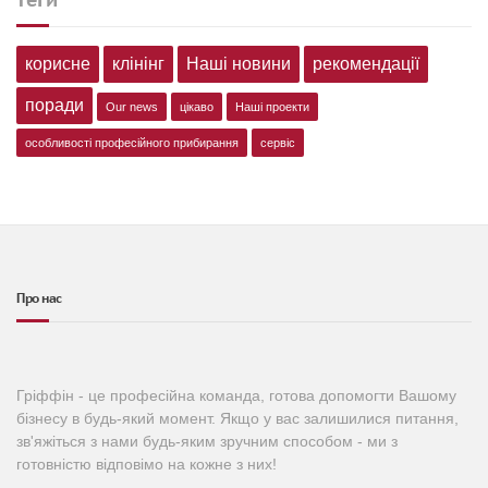
корисне
клінінг
Наші новини
рекомендації
поради
Our news
цікаво
Наші проекти
особливості професійного прибирання
сервіс
Про нас
Гріффін - це професійна команда, готова допомогти Вашому
бізнесу в будь-який момент. Якщо у вас залишилися питання,
зв'яжіться з нами будь-яким зручним способом - ми з
готовністю відповімо на кожне з них!