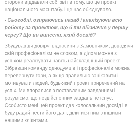
сторони віддавали собі звіт в тому, що це проект
національного масштабу. І це нас об'єднувало.
- Сьогодні, озираючись назад і аналізуючи всю
роботу за проектом, що б ти відзначив у першу
чергу? Що ви винесли, який досвід?
Збудувавши довірчі відносини з Замовником, доводячи
свій професіоналізм не словом, а ділом можна з
успіхом реалізувати навіть найскладніший проект.
Зібравши команду однодумців і професіоналів можна
перевернути гори, а якщо правильно зацікавити і
мотивувати людей, будь-який проект приречений на
успіх. Ми впоралися з поставленим завданням і
розуміємо, що нездійсненних завдань не існує.
Особисто мені цей проект дав колосальний досвід і я
буду радий нести його далі, ділитися ним з іншими
нашими клієнтами.