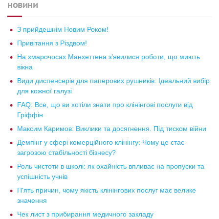
новини
З прийдешнім Новим Роком!
Привітання з Різдвом!
На хмарочосах Манхеттена з’явилися роботи, що миють
вікна
Види диспенсерів для паперових рушників: Ідеальний вибір
для кожної галузі
FAQ: Все, що ви хотіли знати про клінінгові послуги від
Гріффін
Максим Каримов: Виклики та досягнення. Під тиском війни
Демпінг у сфері комерційного клінінгу: Чому це стає
загрозою стабільності бізнесу?
Роль чистоти в школі: як охайність впливає на пропуски та
успішність учнів
П'ять причин, чому якість клінінгових послуг має велике
значення
Чек лист з прибирання медичного закладу