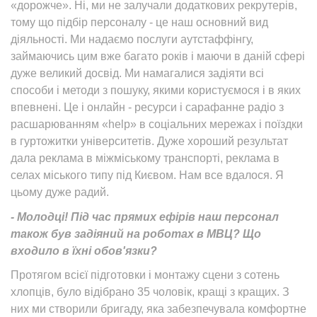
«дорожче». Ні, ми не залучали додаткових рекрутерів,
тому що підбір персоналу - це наш основний вид
діяльності. Ми надаємо послуги аутстаффінгу,
займаючись цим вже багато років і маючи в даній сфері
дуже великий досвід. Ми намагалися задіяти всі
способи і методи з пошуку, якими користуємося і в яких
впевнені. Це і онлайн - ресурси і сарафанне радіо з
расшарюванням «help» в соціальних мережах і поїздки
в гуртожитки університетів. Дуже хороший результат
дала реклама в міжміському транспорті, реклама в
селах міського типу під Києвом. Нам все вдалося. Я
цьому дуже радий.
- Молодці! Під час прямих ефірів наш персонал
також був задіяний на роботах в МВЦ? Що
входило в їхні обов'язки?
Протягом всієї підготовки і монтажу сцени з сотень
хлопців, було відібрано 35 чоловік, кращі з кращих. З
них ми створили бригаду, яка забезпечувала комфортне