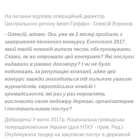
На питання відповів операційний директор
Центрального регіону Імпел Гріффін - Олексій Воронов.
- Олексій, вітаю. Ось уже як 2 місяці пройшло з
завершення пісенного конкурсу Eurovision 2017,
який твоїй команді випала честь обслуговувати.
Скажи, як ви отримали цей контракт? Які послуги
надавали в рамках договору? І чи не було
побоювань за репутацію компанії, адже цей
конкурс завжди знаходиться під пильною увагою
журналістів, європейських комісій і
громадськості, які раз у раз норовлять
висловити свою недовіру державі, організаторам
і постачальникам послуг?
Добридень! У квітні 2017р. Національна громадська
телерадіокомпанія України (далі НТКУ - прим. Ред.)
Опублікувала тендер на закупівлю послуг в державній