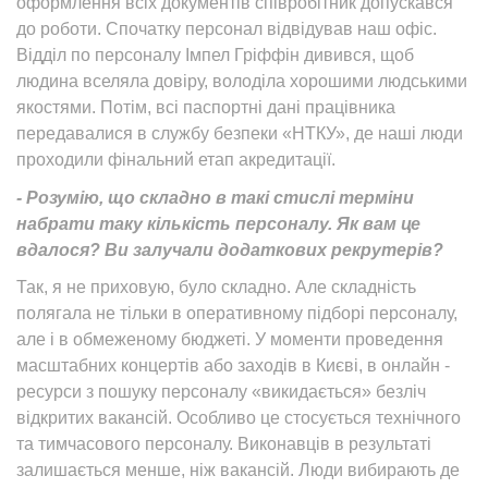
оформлення всіх документів співробітник допускався
до роботи. Спочатку персонал відвідував наш офіс.
Відділ по персоналу Імпел Гріффін дивився, щоб
людина вселяла довіру, володіла хорошими людськими
якостями. Потім, всі паспортні дані працівника
передавалися в службу безпеки «НТКУ», де наші люди
проходили фінальний етап акредитації.
- Розумію, що складно в такі стислі терміни
набрати таку кількість персоналу. Як вам це
вдалося? Ви залучали додаткових рекрутерів?
Так, я не приховую, було складно. Але складність
полягала не тільки в оперативному підборі персоналу,
але і в обмеженому бюджеті. У моменти проведення
масштабних концертів або заходів в Києві, в онлайн -
ресурси з пошуку персоналу «викидається» безліч
відкритих вакансій. Особливо це стосується технічного
та тимчасового персоналу. Виконавців в результаті
залишається менше, ніж вакансій. Люди вибирають де