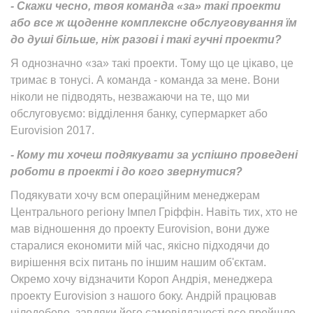
- Скажи чесно, твоя команда «за» такі проекти
або все ж щоденне комплексне обслуговування їм
до душі більше, ніж разові і такі гучні проекти?
Я однозначно «за» такі проекти. Тому що це цікаво, це
тримає в тонусі. А команда - команда за мене. Вони
ніколи не підводять, незважаючи на те, що ми
обслуговуємо: відділення банку, супермаркет або
Eurovision 2017.
- Кому ти хочеш подякувати за успішно проведені
роботи в проекті і до кого звернутися?
Подякувати хочу всм операційним менеджерам
Центрального регіону Імпел Гріффін. Навіть тих, хто не
мав відношення до проекту Eurovision, вони дуже
старалися економити мій час, якісно підходячи до
вирішення всіх питань по іншим нашим об'єктам.
Окремо хочу відзначити Короп Андрія, менеджера
проекту Eurovision з нашого боку. Андрій працював
цілодобово, завдяки його самовідданості все пройшло