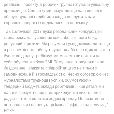
реалізації проекту, в робочих групах готували унікальну
пропозицію. Спочатку ми розуміли, що наш досвід в
обслуговуванні подібних заходів послужить нам
хорошою опорою і сподівалися на перемогу.
Так, Eurovision 2017 дуже резонансний конкурс: це і
гарна реклама і успішний кейс або, з іншого боку,
репутаційні ризики. Ми розуміли і усвідомлювали те, що
в разі неякісного обслуговування або в разі, як це часто
буває «під одну гребінку» ми можемо викликати на
себе обурення з боку ЗМІ. Тому налаштовувалися на
бездоганне і відкрите співробітництво не тільки з
замовником, а й з громадськістю. Чесно обговорюючи з
журналістами труднощі і успіхи, обумовлюючи
тендерний бюджет, оклади робітників і інші деталі ми
давали зрозуміти, що нам приховувати нічого і ми з
радістю готові ділитися ходом проекту. Це позитивно
позначилося і на репутації Імпел Гріффін і на репутації
НТКУ.