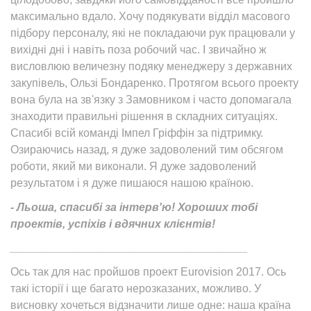
максимально вдало. Хочу подякувати відділ масового
підбору персоналу, які не покладаючи рук працювали у
вихідні дні і навіть поза робочий час. І звичайно ж
висловлюю величезну подяку менеджеру з державних
закупівель, Ользі Бондаренко. Протягом всього проекту
вона була на зв'язку з Замовником і часто допомагала
знаходити правильні рішення в складних ситуаціях.
Спасибі всій команді Імпел Гріффін за підтримку.
Озираючись назад, я дуже задоволений тим обсягом
роботи, який ми виконали. Я дуже задоволений
результатом і я дуже пишаюся нашою країною.
- Льоша, спасибі за інтерв'ю! Хороших тобі
проектів, успіхів і вдячних клієнтів!
______________________________________
Ось так для нас пройшов проект Eurovision 2017. Ось
такі історії і ще багато нерозказаних, можливо. У
висновку хочеться відзначити лише одне: наша країна