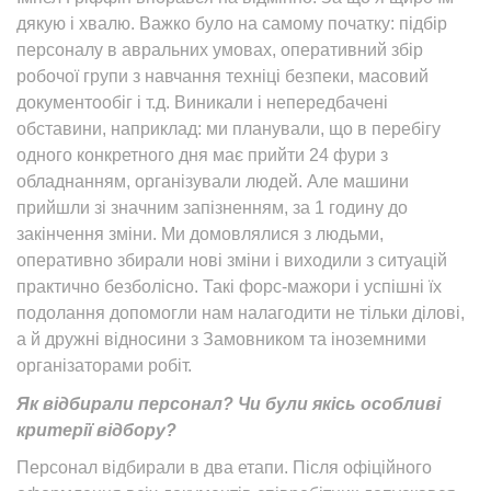
дякую і хвалю. Важко було на самому початку: підбір
персоналу в авральних умовах, оперативний збір
робочої групи з навчання техніці безпеки, масовий
документообіг і т.д. Виникали і непередбачені
обставини, наприклад: ми планували, що в перебігу
одного конкретного дня має прийти 24 фури з
обладнанням, організували людей. Але машини
прийшли зі значним запізненням, за 1 годину до
закінчення зміни. Ми домовлялися з людьми,
оперативно збирали нові зміни і виходили з ситуацій
практично безболісно. Такі форс-мажори і успішні їх
подолання допомогли нам налагодити не тільки ділові,
а й дружні відносини з Замовником та іноземними
організаторами робіт.
Як відбирали персонал? Чи були якісь особливі
критерії відбору?
Персонал відбирали в два етапи. Після офіційного