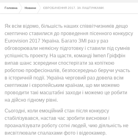
Головна
Новини
ЄВРОБАЧЕННЯ 2017. ЗА ЛАШТУНКАМИ.
Як всім відомо, більшість наших співвітчизників дещо
скептично ставилися до проведення пісенного конкурсу
Eurovision 2017 Україна. Багато ЗМІ раз у раз
обговорювали неякісну підготовку і ставили під сумнів
успішність проекту. На щастя, команді Імпел Гріффін
випав шанс зсередини спостерігати за копіткою
роботою професіоналів, безпосередньо беручи участь
в історичній події. Україна черговий раз довела всім
скептикам і європейським країнам, що ми можемо
проводити такі масштабні заходи і можемо це робити
на дійсно гідному рівні.
Сьогодні, коли емоційний стан після конкурсу
стабілізувався, настав час зробити висновки і
проаналізувати роботу сотні людей, чию діяльність не
висвітлювали спалахами фото і відеокамер.