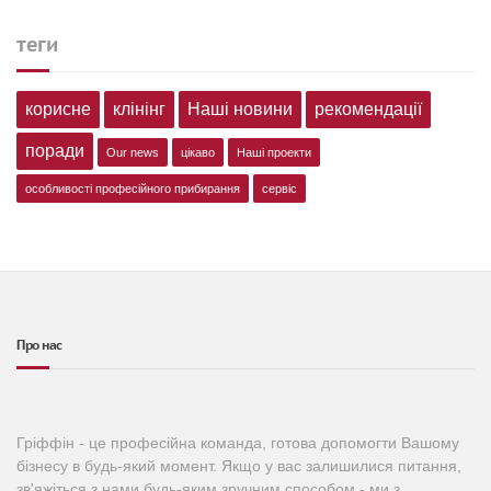
теги
корисне
клінінг
Наші новини
рекомендації
поради
Our news
цікаво
Наші проекти
особливості професійного прибирання
сервіс
Про нас
Гріффін - це професійна команда, готова допомогти Вашому
бізнесу в будь-який момент. Якщо у вас залишилися питання,
зв'яжіться з нами будь-яким зручним способом - ми з