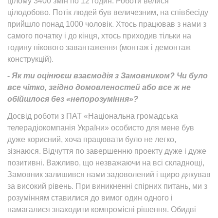
цілому 3400 змін по 12 годин. Роботи велися
цілодобово. Потік людей був величезним, на співбесіду
прийшло понад 1000 чоловік. Хтось працював з нами з
самого початку і до кінця, хтось приходив тільки на
годину пікового завантаження (монтаж і демонтаж
конструкцій).
- Як ти оцінюєш взаємодія з Замовником? Чи було
все чітко, згідно домовленостей або все ж не
обійшлося без «непорозуміння»?
Досвід роботи з ПАТ «Національна громадська
телерадіокомпанія України» особисто для мене був
дуже корисний, хоча працювати було не легко,
зізнаюся. Відчуття по завершенню проекту дуже і дуже
позитивні. Важливо, що незважаючи на всі складнощі,
Замовник залишився нами задоволений і щиро дякував
за високий рівень. При виникненні спірних питань, ми з
розумінням ставилися до вимог один одного і
намагалися знаходити компромісні рішення. Обидві