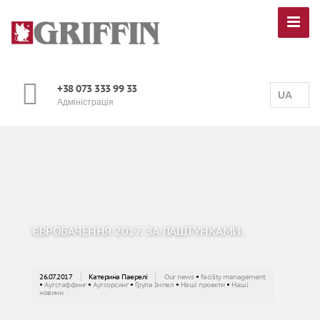
+38 073 333 99 33
UA
Адміністрація
ЄВРОБАЧЕННЯ 2017. ЗА ЛАШТУНКАМИ.
26.07.2017
Катерина Паерелі
Our news
•
facility management
•
Аутстаффинг
•
Аутсорсинг
•
Група Імпел
•
Наші проекти
•
Наші
новини