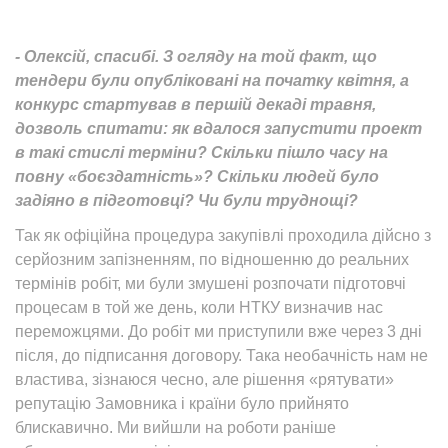
- Олексій, спасибі. З огляду на той факт, що
тендери були опубліковані на початку квітня, а
конкурс стартував в першій декаді травня,
дозволь спитати: як вдалося запустити проект
в такі стислі терміни? Скільки пішло часу на
повну «боєздатність»? Скільки людей було
задіяно в підготовці? Чи були труднощі?
Так як офіційна процедура закупівлі проходила дійсно з
серйозним запізненням, по відношенню до реальних
термінів робіт, ми були змушені розпочати підготовчі
процесам в той же день, коли НТКУ визначив нас
переможцями. До робіт ми приступили вже через 3 дні
після, до підписання договору. Така необачність нам не
властива, зізнаюся чесно, але рішення «рятувати»
репутацію Замовника і країни було прийнято
блискавично. Ми вийшли на роботи раніше