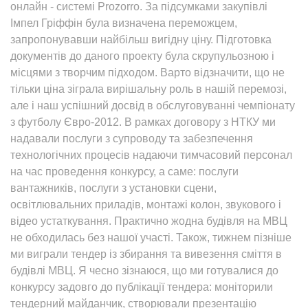
онлайн - системі Prozorro. За підсумками закупівлі
Імпел Гріффін була визначена переможцем,
запропонувавши найбільш вигідну ціну. Підготовка
документів до даного проекту була скрупульозною і
місцями з творчим підходом. Варто відзначити, що не
тільки ціна зіграла вирішальну роль в нашій перемозі,
але і наш успішний досвід в обслуговуванні чемпіонату
з футболу Євро-2012. В рамках договору з НТКУ ми
надавали послуги з супроводу та забезпечення
технологічних процесів надаючи тимчасовий персонал
на час проведення конкурсу, а саме: послуги
вантажників, послуги з установки сцени,
освітлювальних приладів, монтажі колон, звукового і
відео устаткування. Практично жодна будівля на МВЦ
не обходилась без нашої участі. Також, тижнем пізніше
ми виграли тендер із збирання та вивезення сміття в
будівлі МВЦ. Я чесно зізнаюся, що ми готувалися до
конкурсу задовго до публікації тендера: моніторили
тендерний майданчик, створювали презентацію