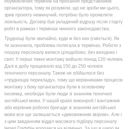
обумовлених термінів на прохання представників
організатора, тому як розуміли, що не зроби ми цього,
зрив проекту неминучий, потрібно було проявляти
лояльність. Договір був укладений відразу після старту
робіт в рамках і термінах чинного законодавства.
Труднощі були звичайно, куди ж без них (сміється). Як
ти зазначила, проблема полягала в термінах. Роботи з
пошуку персоналу велися цілодобово, без вихідних і
свят. У перші тижні монтажу вийшло понад 120 чоловік.
Далі в добу працювало від 150 до 250 чоловік
технічного персоналу. Також не обійшлося без
«труднощів перекладу», тому що керівниками процесів
монтажу з боку організатора були в основному
іноземці, необхідні були люди зі знанням технічної
англійської мови. У нашій країні виконроб / вантажник
або керівник робочої бригади зі знанням англійської
мови все ще залишається «дивовижним звіром». Але і
з цим завданням відділ масового підбору персоналу
Імпел Гріффін впорався на відмінно. За що я щиро їм