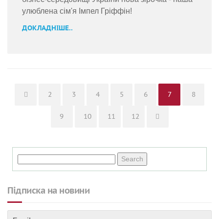
улюблена сім'я Імпел Гріффін!
ДОКЛАДНІШЕ..
Page
Page
Page
Page
Page
Page
Page
2
3
4
5
6
7
8
Page
Page
Page
Page
9
10
11
12
Підписка на новини