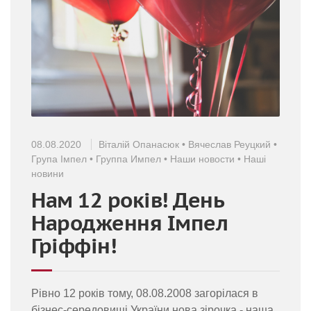
08.08.2020
Віталій Опанасюк
•
Вячеслав Реуцкий
•
Група Імпел
•
Группа Импел
•
Наши новости
•
Наші
новини
Нам 12 років! День
Народження Імпел
Гріффін!
Рівно 12 років тому, 08.08.2008 загорілася в
бізнес-середовищі України нова зірочка - наша