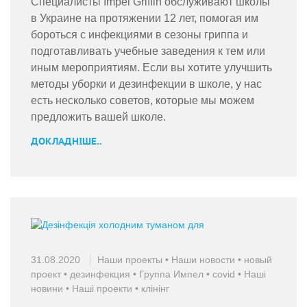
Специалисты Impel Griffin обслуживают школы
в Украине на протяжении 12 лет, помогая им
бороться с инфекциями в сезоны гриппа и
подготавливать учебные заведения к тем или
иным мероприятиям. Если вы хотите улучшить
методы уборки и дезинфекции в школе, у нас
есть несколько советов, которые мы можем
предложить вашей школе.
ДОКЛАДНІШЕ..
31.08.2020
Наши проекты
•
Наши новости
•
новый
проект
•
дезинфекция
•
Группа Импел
•
covid
•
Наші
новини
•
Наші проекти
•
клінінг