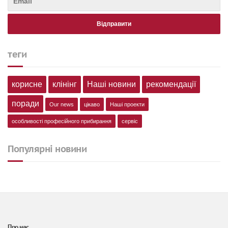
теги
корисне
клінінг
Наші новини
рекомендації
поради
Our news
цікаво
Наші проекти
особливості професійного прибирання
сервіс
Популярні новини
Про нас