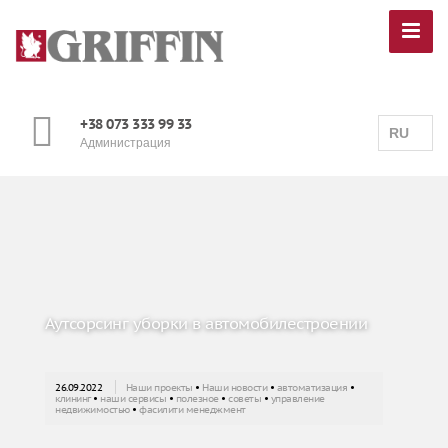
+38 073 333 99 33
RU
Администрация
Аутсорсинг уборки в автомобилестроении
26.09.2022
Наши проекты
•
Наши новости
•
автоматизация
•
клининг
•
наши сервисы
•
полезное
•
советы
•
управление
недвижимостью
•
фасилити менеджмент