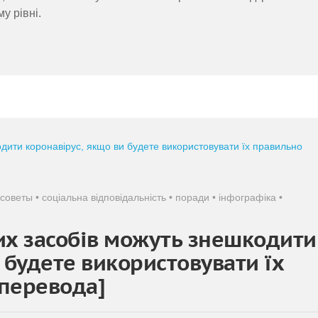
у рівні.
советы
•
соціальна відповідальність
•
поради
•
інфографіка
•
их засобів можуть знешкодити
 будете використовувати їх
перевода]