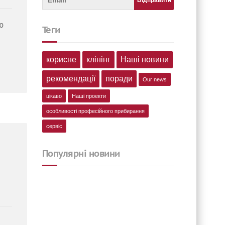
ю
теги
корисне
клінінг
Наші новини
рекомендації
поради
Our news
цікаво
Наші проекти
особливості професійного прибирання
сервіс
Популярні новини