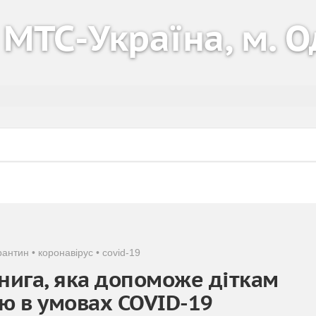
 МТС-Україна, м. 
рантин
•
коронавірус
•
covid-19
 книга, яка допоможе діткам
ою в умовах COVID-19