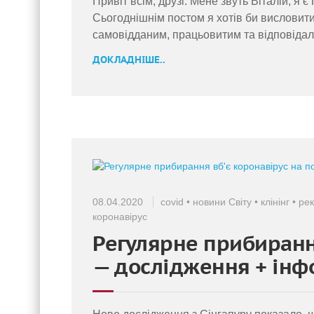
Привіт всім, друзі. Мене звуть Віталій, я
Сьогоднішнім постом я хотів би висловит
самовідданим, працьовитим та відповідал
ДОКЛАДНІШЕ..
08.04.2020
covid
•
новини Світу
•
клінінг
•
ре
коронавірус
Регулярне прибиранн
— дослідження + інф