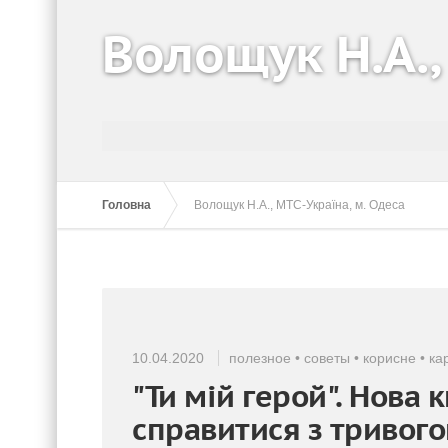
Волощук Н.А.,
Головна
Волощук Н.А., МТС-Україна, м. Одеса
10.04.2020
полезное
•
советы
•
корисне
•
ка
"Ти мій герой". Нова
справитися з тривог