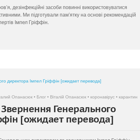
ров'я, дезінфекційні засоби повинні використовуватися
ивними. Ми підготували пам'ятку на основі рекомендацій
пертів Імпел Гріффін.
талий Опанасюк
•
Блог
•
Віталій Опанасюк
•
коронавірус
•
карантин
. Звернення Генерального
ффін [ожидает перевода]