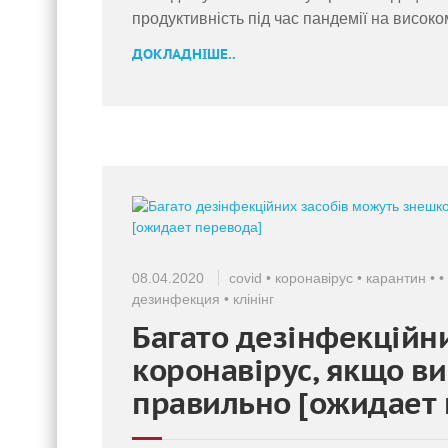
продуктивність під час пандемії на високом
ДОКЛАДНІШЕ..
08.04.2020
covid
•
коронавірус
•
карантин
•
•
дезинфекция
•
клінінг
Багато дезінфекційн
коронавірус, якщо ви
правильно [ожидает 