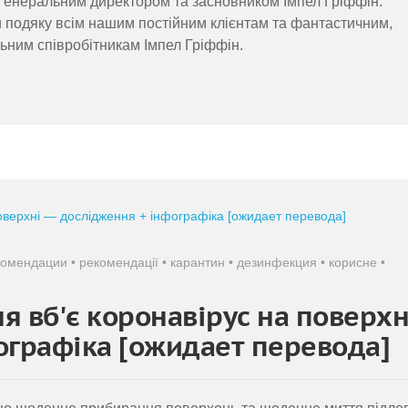
 є Генеральним директором та засновником Імпел Гріффін.
и подяку всім нашим постійним клієнтам та фантастичним,
ьним співробітникам Імпел Гріффін.
комендации
•
рекомендації
•
карантин
•
дезинфекция
•
корисне
•
я вб'є коронавірус на поверхн
ографіка [ожидает перевода]