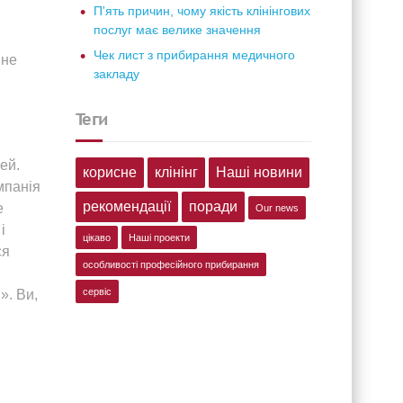
П'ять причин, чому якість клінінгових
послуг має велике значення
Чек лист з прибирання медичного
 не
закладу
теги
ей.
корисне
клінінг
Наші новини
мпанія
рекомендації
поради
е
Our news
і
цікаво
Наші проекти
ся
особливості професійного прибирання
сервіс
». Ви,