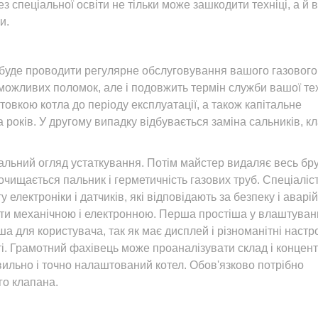
з спеціальної освіти не тільки може зашкодити техніці, а й в
и.
а буде проводити регулярне обслуговування вашого газового
можливих поломок, але і подовжить термін служби вашої тех
отовкою котла до періоду експлуатації, а також капітальне
 років. У другому випадку відбувається заміна сальників, кл
альний огляд устаткування. Потім майстер видаляє весь бру
очищається пальник і герметичність газових труб. Спеціаліс
електроніки і датчиків, які відповідають за безпеку і аварі
ти механічною і електронною. Перша простіша у влаштуванн
а для користувача, так як має дисплей і різноманітні настр
ті. Грамотний фахівець може проаналізувати склад і концен
авильно і точно налаштований котел. Обов'язково потрібно
го клапана.