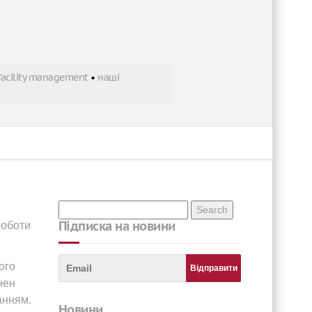
facility management
•
наші
Підписка на новини
роботи
ого
нен
анням.
новини