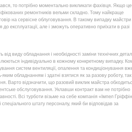
ався, то потрібно моментально викликати фахівця. Якщо це
аліфікованих ремонтників вельми складно. Тому найкраще
оговір на сервісне облуговування. В такому випадку майстри
 до експлуатації, але і зможуть оперативно приїхати в разі
 від виду обладнання і необхідності заміни технічних детал
влюються індивідуально в кожному конкретному випадку. Ко
ування систем вентиляції, опалення та кондиціонування вж
-яким обладнанням і здатні взятися як за разову роботу, так 
ня. Варто відзначити, що разовий виклик майстра обходить
нентське обслуговування. Уклавши контракт вам не потрібно
ності. Всі турботи візьме на себе компанія «Імпел Гріффін
 спеціального штату персоналу, який би відповідав за