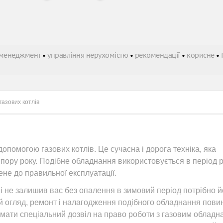
 менеджмент
•
управління нерухомістю
•
рекомендації
•
корисне
•
газових котлів
опомогою газових котлів. Це сучасна і дорога техніка, яка
пору року. Подібне обладнання використовується в період 
ене до правильної експлуатації.
і не залишив вас без опалення в зимовий період потрібно й
й огляд, ремонт і налагодження подібного обладнання пови
мати спеціальний дозвіл на право роботи з газовим обладн