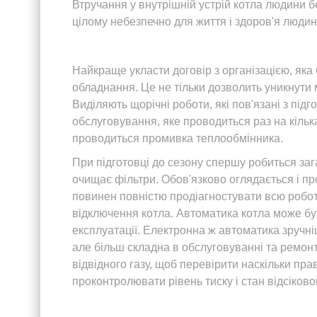
Втручання у внутрішній устрій котла людини бе
цілому небезпечно для життя і здоров'я людин
Найкраще укласти договір з організацією, як
обладнання. Це не тільки дозволить уникнути 
Виділяють щорічні роботи, які пов'язані з підг
обслуговування, яке проводиться раз на кілька
проводиться промивка теплообмінника.
При підготовці до сезону спершу робиться заг
очищає фільтри. Обов'язково оглядається і пр
повинен повністю продіагностувати всю роботу 
відключення котла. Автоматика котла може бу
експлуатації. Електронна ж автоматика зручніш
але більш складна в обслуговуванні та ремон
відвідного газу, щоб перевірити наскільки пр
проконтролювати рівень тиску і стан відсіково