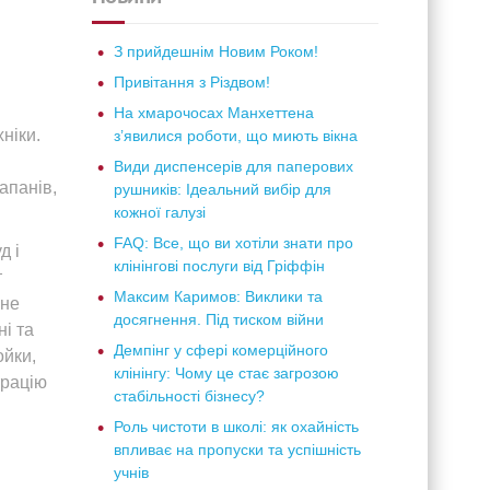
З прийдешнім Новим Роком!
Привітання з Різдвом!
На хмарочосах Манхеттена
ніки.
з’явилися роботи, що миють вікна
Види диспенсерів для паперових
апанів,
рушників: Ідеальний вибір для
кожної галузі
FAQ: Все, що ви хотіли знати про
д і
клінінгові послуги від Гріффін
т
Максим Каримов: Виклики та
йне
досягнення. Під тиском війни
і та
Демпінг у сфері комерційного
ойки,
клінінгу: Чому це стає загрозою
трацію
стабільності бізнесу?
Роль чистоти в школі: як охайність
впливає на пропуски та успішність
учнів