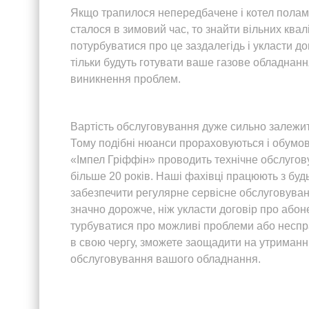
Якщо трапилося непередбачене і котел полам
сталося в зимовий час, то знайти вільних кв
потурбуватися про це заздалегідь і укласти д
тільки будуть готувати ваше газове обладнання
виникнення проблем.
Вартість обслуговування дуже сильно залежить
Тому подібні нюанси прораховуються і обумо
«Імпел Гріффін» проводить технічне обслугов
більше 20 років. Наші фахівці працюють з будь
забезпечити регулярне сервісне обслуговуван
значно дорожче, ніж укласти договір про або
турбуватися про можливі проблеми або несправ
в свою чергу, зможете заощадити на утриманні
обслуговування вашого обладнання.