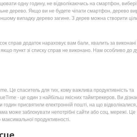
цювати одну годину, не відволікаючись на смартфон, вибері
льне дерево. Якщо ви не будете чіпати смартфон, дерево ви
іншому випадку дерево загине. З дерев можна створити ціли
ок справ додаток нараховує вам бали, хвалить за виконані
 якщо пункт зі списку справ не виконано. Нам особливо до д
ime. Це спаситель для тих, кому важлива продуктивність та
ueTime - це один з найбільш якісних таймтрекеров. Ви дізна
ки годин присвятили електронній пошті, на що відволікалися,
ма може заблокувати непотрібні сайти або соц. мережі. Це
о максимальної продуктивності.
ісце