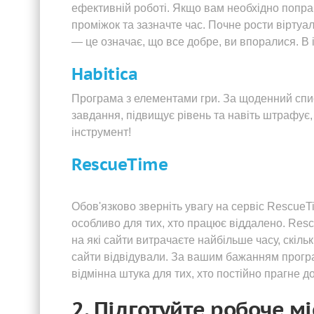
ефективній роботі. Якщо вам необхідно попра
проміжок та зазначте час. Почне рости віртуа
— це означає, що все добре, ви впоралися. В 
Habitica
Програма з елементами гри. За щоденний спис
завдання, підвищує рівень та навіть штрафує,
інструмент!
RescueTime
Обов'язково зверніть увагу на сервіс RescueT
особливо для тих, хто працює віддалено. Resc
на які сайти витрачаєте найбільше часу, скіль
сайти відвідували. За вашим бажанням програ
відмінна штука для тих, хто постійно прагне д
2. Підготуйте робоче м