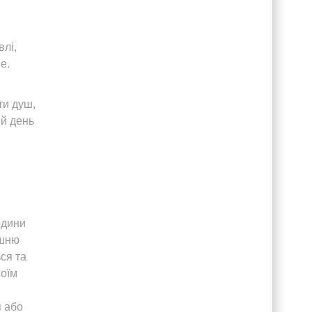
влі,
е.
ти душ,
ій день
одини
ашню
ся та
воїм
я або