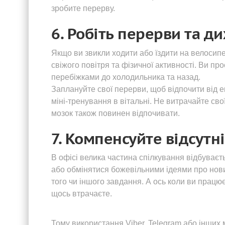
зробите перерву.
6. Робіть перерви та д
Якщо ви звикли ходити або їздити на велосипе
свіжого повітря та фізичної активності. Ви про
перебіжками до холодильника та назад.
Заплануйте свої перерви, щоб відпочити від ек
міні-тренування в вітальні. Не витрачайте сво
мозок також повинен відпочивати.
7. Компенсуйте відсутн
В офісі велика частина спілкування відбуваєть
або обмінятися божевільними ідеями про нови
того чи іншого завдання. А ось коли ви працює
щось втрачаєте.
Тому використання Viber, Telegram або інших 