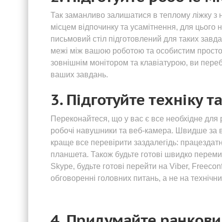
Так заманливо залишатися в теплому ліжку з 
місцем відпочинку та усамітнення, для цього 
письмовий стіл підготовлений для таких завдан
межі між вашою роботою та особистим просто
зовнішнім монітором та клавіатурою, ви переб
ваших завдань.
3. Підготуйте техніку т
Переконайтеся, що у вас є все необхідне для р
робочі навушники та веб-камера. Швидше за вс
краще все перевірити заздалегідь: працездатн
планшета. Також будьте готові швидко переми
Skype, будьте готові перейти на Viber, Freeco
обговоренні головних питань, а не на технічн
4. Придумайте ранкови