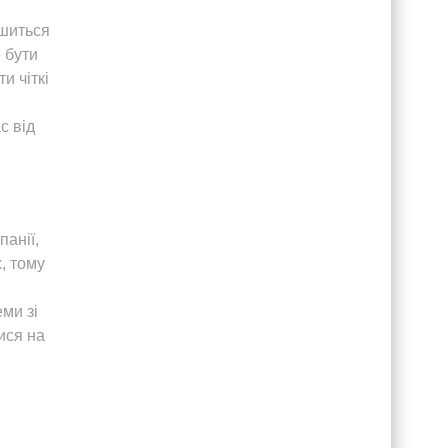
ишиться
 бути
и чіткі
с від
панії,
, тому
ми зі
ися на