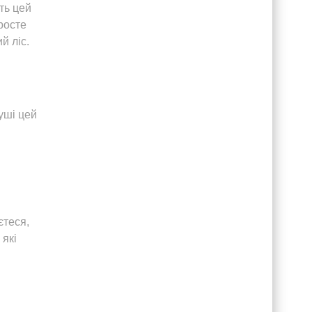
ть цей
росте
й ліс.
уші цей
єтеся,
 які