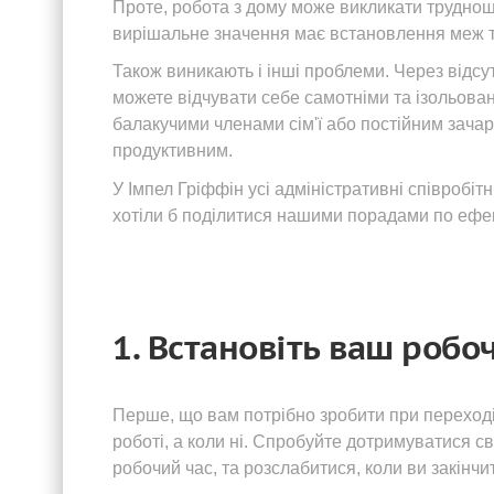
Проте, робота з дому може викликати труднощі
вирішальне значення має встановлення меж т
Також виникають і інші проблеми. Через відсу
можете відчувати себе самотніми та ізольова
балакучими членами сім'ї або постійним зач
продуктивним.
У Імпел Гріффін усі адміністративні співробітн
хотіли б поділитися нашими порадами по ефект
1. Встановіть ваш робо
Перше, що вам потрібно зробити при переході
роботі, а коли ні. Спробуйте дотримуватися с
робочий час, та розслабитися, коли ви закінчи