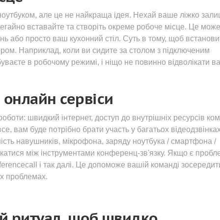
ноутбуком, але це не найкраща ідея. Нехай ваше ліжко зал
негайно вставайте та створіть окреме робоче місце. Це може
ь або просто ваш кухонний стіл. Суть в тому, щоб встановит
ром. Наприклад, коли ви сидите за столом з підключеним
уваєте в робочому режимі, і ніщо не повинно відволікати ва
а онлайн сервіси
оботи: швидкий інтернет, доступ до внутрішніх ресурсів ком
е, вам буде потрібно брати участь у багатьох відеодзвінках
ість навушників, мікрофона, заряду ноутбука / смартфона /
катися між інструментами конференц-зв'язку. Якщо є пробле
nferencecall і так далі. Це допоможе вашій команді зосередит
их проблемах.
й ритуал, щоб швидко