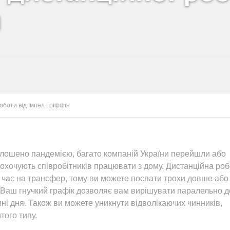
н
оботи від Імпел Гріффін
голошено пандемією, багато компаній України перейшли або
охочують співробітників працювати з дому. Дистанційна ро
и час на трансфер, тому ви можете поспати трохи довше або
Ваш гнучкий графік дозволяє вам вирішувати паралельно 
ні дня. Також ви можете уникнути відволікаючих чинників,
того типу.