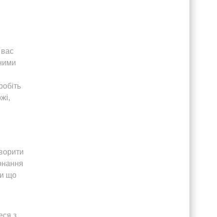
 вас
сними
робіть
жі,
оворити
конання
ви що
еся з