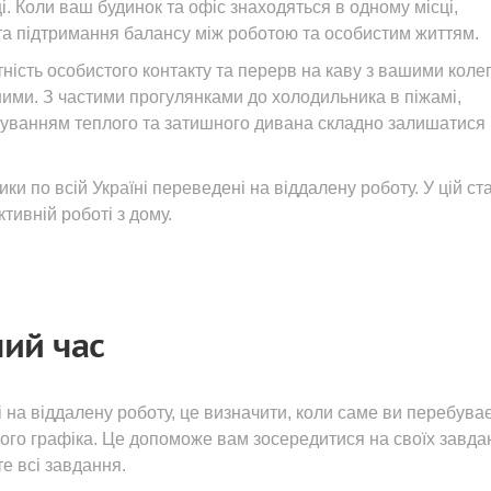
. Коли ваш будинок та офіс знаходяться в одному місці,
а підтримання балансу між роботою та особистим життям.
тність особистого контакту та перерв на каву з вашими коле
ними. З частими прогулянками до холодильника в піжамі,
аруванням теплого та затишного дивана складно залишатися
ики по всій Україні переведені на віддалену роботу. У цій ста
ивній роботі з дому.
чий час
 на віддалену роботу, це визначити, коли саме ви перебува
вого графіка. Це допоможе вам зосередитися на своїх завда
те всі завдання.