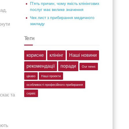
П'ять причин, чому якість клінінгових
послуг має велике значення
ад,
Чек лист з прибирання медичного
закладу
кнути
теги
корисне
клінінг
Наші новини
рекомендації
поради
Our news
цікаво
Наші проекти
особливості професійного прибирання
сервіс
скає та
ають