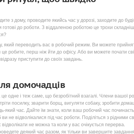
ите з дому, проводите якийсь час у дорозі, заходите до буді
и готові до роботи. З віддаленою роботою це трохи складніш
ся?
у, який переводить вас в робочий режим. Ви можете прийня
ви це робите, перш ніж йти до офісу. Або ви можете почати св
 відразу приступити до своїх завдань.
для домочадців
це одне і теж саме, що безробітний взагалі. Члени вашої р
стріти посилку, зварити борщ, вигуляти собаку, зробити дом
дь-який час. Дайте їм знати, коли ваш робочий час починаєть
 ви не відволікалися під час роботи. Поділіться з рідними с
 відволікати не можна та коли у вас очікується перерва.
роведете деякий час разом, як тільки ви завершите завданн