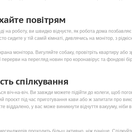
ихайте повітрям
ді на роботу, ви швидко відчуєте, як робота дома позбавляє
сто сидите у тій самій кімнаті, дивлячись на монітор, з рідкі
рана монітора. Вигуляйте собаку, провітріть квартиру або з
ї перерви на перегляд новин про коронавірус та фондові бір
ість спілкування
ся віч-на-віч. Ви завжди можете підійти до колеги, щоб пог
й проєкт під час приготування кави або ж запитати про ви
те віддалено, у вас може виникнути відчуття вакууму, ніби 
месенджерів проходить більш активно, ніж раніше. Спілкуйт