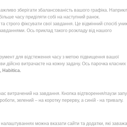
важливо зберігати збалансованість вашого графіка. Наприкл
більше часу приділяти собі на наступний ранок.
а строго фіксувати свої завдання. Це відмінний спосіб уни
 завданнями. Ось приклад такого розкладу від нашого
румент для відстеження часу з метою підвищення вашої
у ви дійсно витрачаєте на кожну задачу. Ось парочка класних
 Habitica.
час витрачений на завдання. Кнопка відтворення/паузи запу
оботи, зелений – на коротку перерву, а синій - на тривалу.
 налаштуваннях можна вказати сайти та додатки, які заваж