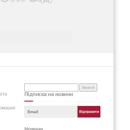
Підписка на новини
бота
домашні
новини