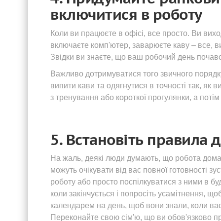
включитися в роботу
Коли ви працюєте в офісі, все просто. Ви виход
включаєте комп'ютер, заварюєте каву – все, в
Звідки ви знаєте, що ваш робочий день почав
Важливо дотримуватися того звичного порядк
випити кави та одягнутися в точності так, як 
з тренування або короткої прогулянки, а потім
5. Встановіть правила 
На жаль, деякі люди думають, що робота дома 
можуть очікувати від вас повної готовності зу
роботу або просто поспілкуватися з ними в бу
коли закінчується і попросіть усамітнення, щоб
календарем на день, щоб вони знали, коли вас
Переконайте свою сім'ю, що ви обов'язково п