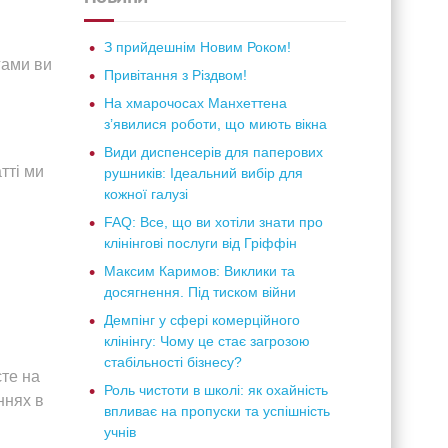
З прийдешнім Новим Роком!
гами ви
Привітання з Різдвом!
На хмарочосах Манхеттена
з’явилися роботи, що миють вікна
Види диспенсерів для паперових
тті ми
рушників: Ідеальний вибір для
кожної галузі
FAQ: Все, що ви хотіли знати про
клінінгові послуги від Гріффін
Максим Каримов: Виклики та
досягнення. Під тиском війни
Демпінг у сфері комерційного
клінінгу: Чому це стає загрозою
стабільності бізнесу?
єте на
Роль чистоти в школі: як охайність
ннях в
впливає на пропуски та успішність
учнів