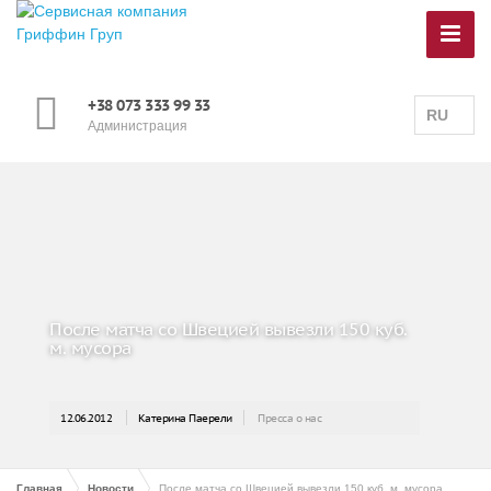
+38 073 333 99 33
RU
Администрация
После матча со Швецией вывезли 150 куб.
м. мусора
12.06.2012
Катерина Паерели
Пресса о нас
Главная
Новости
После матча со Швецией вывезли 150 куб. м. мусора