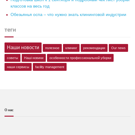
классов на весь год
Обезьянья оспа – что нужно знать клининговой индустрии
теги
Наши новости
полезное
клининг
рекомендации
Our news
советы
Наші новини
особенности профессиональной уборки
наши сервисы
facility management
О нас