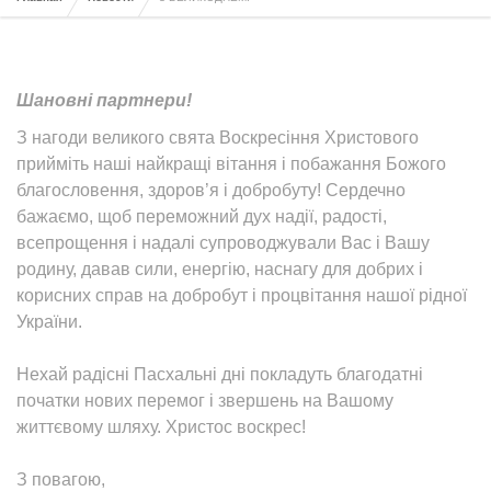
Шановні партнери!
З нагоди великого свята Воскресіння Христового
прийміть наші найкращі вітання і побажання Божого
благословення, здоров’я і добробуту! Сердечно
бажаємо, щоб переможний дух надії, радості,
всепрощення і надалі супроводжували Вас і Вашу
родину, давав сили, енергію, наснагу для добрих і
корисних справ на добробут і процвітання нашої рідної
України.
Нехай радісні Пасхальні дні покладуть благодатні
початки нових перемог і звершень на Вашому
життєвому шляху. Христос воскрес!
З повагою,