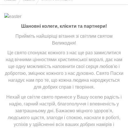
Шановні колеги, клієнти та партнери!
Прийміть найшіріщі вітання зі світлим святом
Великодня!
Це свято спонукає кожного з нас ще раз замислитися
над вічними цінностями християнської моралі, дає нам
ще одну можливість наповнити свої серця любов'ю і
добротою, зміцнює кожного з нас духовно. Свято Пасхи
нагадує нам про те, що кожна людина народжується
для добрих справ і творіння.
Нехай це світле свято принесе у Вашу оселю радість і
надію, гарний настрій, благополуччя і впевненість у
завтрашньому дні. Бажаємо міцного здоров'я,
людського щастя, злагоди і спокою, наснаги в роботі,
успіхів у здійсненні всіх ваших добрих намірів і