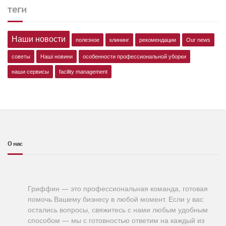
теги
Наши новости
полезное
клининг
рекомендации
Our news
советы
Наші новини
особенности профессиональной уборки
наши сервисы
facility management
О нас
Гриффин — это профессиональная команда, готовая
помочь Вашему бизнесу в любой момент. Если у вас
остались вопросы, свяжитесь с нами любым удобным
способом — мы с готовностью ответим на каждый из