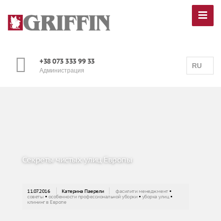
+38 073 333 99 33
RU
Администрация
Секреты чистых улиц Европы
11.07.2016
Катерина Паерели
фасилити менеджмент
•
советы
•
особенности профессиональной уборки
•
уборка улиц
•
клининг в Европе