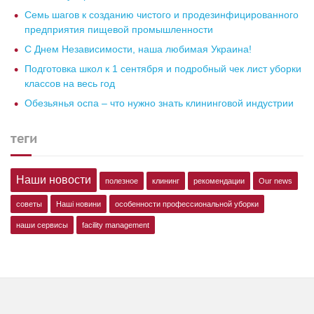
Семь шагов к созданию чистого и продезинфицированного
предприятия пищевой промышленности
С Днем Независимости, наша любимая Украина!
Подготовка школ к 1 сентября и подробный чек лист уборки
классов на весь год
Обезьянья оспа – что нужно знать клининговой индустрии
теги
Наши новости
полезное
клининг
рекомендации
Our news
советы
Наші новини
особенности профессиональной уборки
наши сервисы
facility management