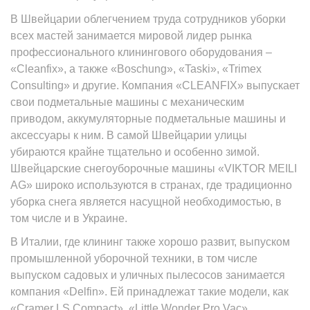
В Швейцарии облегчением труда сотрудников уборки
всех мастей занимается мировой лидер рынка
профессионального клинингового оборудования –
«Сleanfix», а также «Boschung», «Taski», «Trimex
Consulting» и другие. Компания «СLEANFIX» выпускает
свои подметальные машины с механическим
приводом, аккумуляторные подметальные машины и
аксессуары к ним. В самой Швейцарии улицы
убираются крайне тщательно и особенно зимой.
Швейцарские снегоуборочные машины «VIKTOR MEILI
AG» широко используются в странах, где традиционно
уборка снега является насущной необходимостью, в
том числе и в Украине.
В Италии, где клининг также хорошо развит, выпуском
промышленной уборочной техники, в том числе
выпуском садовых и уличных пылесосов занимается
компания «Delfin». Ей принадлежат такие модели, как
«Cramer LS Compact», «Little Wonder Pro Vac»,