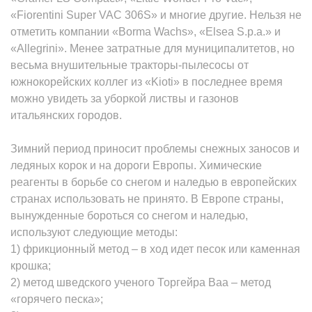
«Fiorentini Super VAC 306S» и многие другие. Нельзя не
отметить компании «Borma Wachs», «Elsea S.p.a.» и
«Allegrini». Менее затратные для муниципалитетов, но
весьма внушительные тракторы-пылесосы от
южнокорейских коллег из «Kioti» в последнее время
можно увидеть за уборкой листвы и газонов
итальянских городов.
Зимний период приносит проблемы снежных заносов и
ледяных корок и на дороги Европы. Химические
реагенты в борьбе со снегом и наледью в европейских
странах использовать не принято. В Европе страны,
вынужденные бороться со снегом и наледью,
используют следующие методы:
1) фрикционный метод – в ход идет песок или каменная
крошка;
2) метод шведского ученого Торгейра Ваа – метод
«горячего песка»;