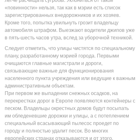
легче расчищать сугробы. Уклониться от такой
«повинности» нельзя, так как в мэрии есть список
зарегистрированных внедорожников и их хозяев.
Кроме того, попытка увильнуть грозит владельцу
автомобиля штрафом. Выезжают водители джипов уже
в пять-шесть часов утра, вслед за уборочной техникой.
Следует отметить, что улицы чистятся по специальному
плану, разработанному мэрией города. Первыми
очищаются главные магистрали и дороги,
связывающие важные для функционирования
населенного пункта учреждения или ведущие к важным
административным объектам.
При первом же выпадении снежных осадков, на
перекрестках дорог в Европе появляются контейнеры с
песком. Владельцы окрестных домов будут посыпать
им обледеневшие дорожки и улицы, а с потеплением
специальный всасывающий пылесос проедет по
городу и полностью удалит песок. Во многих
европейских странах отказываются и от этого,