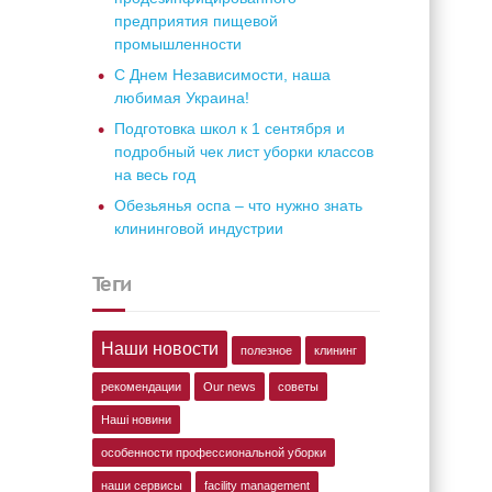
предприятия пищевой
промышленности
С Днем Независимости, наша
любимая Украина!
Подготовка школ к 1 сентября и
подробный чек лист уборки классов
на весь год
Обезьянья оспа – что нужно знать
клининговой индустрии
теги
Наши новости
полезное
клининг
рекомендации
Our news
советы
Наші новини
особенности профессиональной уборки
наши сервисы
facility management