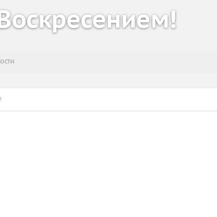
Воскресением!
ости
!