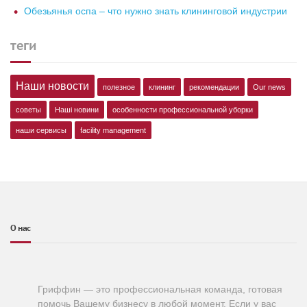
Обезьянья оспа – что нужно знать клининговой индустрии
теги
Наши новости
полезное
клининг
рекомендации
Our news
советы
Наші новини
особенности профессиональной уборки
наши сервисы
facility management
О нас
Гриффин — это профессиональная команда, готовая
помочь Вашему бизнесу в любой момент. Если у вас