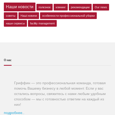
Наши новости
полезное
клининг
рекомендации
Our news
советы
Наші новини
особенности профессиональной уборки
наши сервисы
facility management
О нас
Гриффин — это профессиональная команда, готовая
помочь Вашему бизнесу в любой момент. Если у вас
остались вопросы, свяжитесь с нами любым удобным
способом — мы с готовностью ответим на каждый из
них!
подробнее..