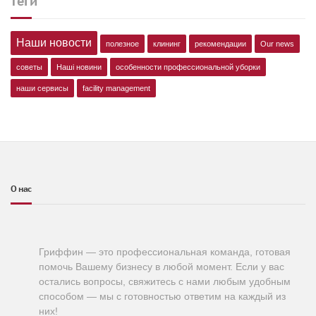
теги
Наши новости
полезное
клининг
рекомендации
Our news
советы
Наші новини
особенности профессиональной уборки
наши сервисы
facility management
О нас
Гриффин — это профессиональная команда, готовая
помочь Вашему бизнесу в любой момент. Если у вас
остались вопросы, свяжитесь с нами любым удобным
способом — мы с готовностью ответим на каждый из
них!