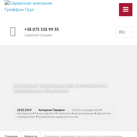
+38 073 333 99 33
RU
Администрация
Ключевые преимущества аутсорсинга в
управлении объектами
28.02.2019
Катерина Паерели
facility management
•
Аутсорсинг
•
Наши новости
•
полезное
•
рекомендации
•
фасилити
менеджмент
•
управление недвижимостью
Главная
Новости
Ключевые преимущества аутсорсинга в управлении