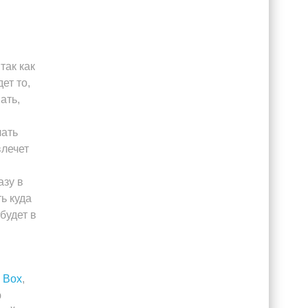
так как
ет то,
ать,
лать
влечет
азу в
ь куда
будет в
l Box
,
ю