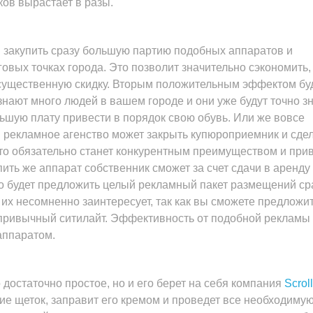
ов вырастает в разы.
 закупить сразу большую партию подобных аппаратов и
овых точках города. Это позволит значительно сэкономить, 
 существенную скидку. Вторым положительным эффектом буд
знают много людей в вашем городе и они уже будут точно зн
льшую плату привести в порядок свою обувь. Или же вовсе
и рекламное агенство может закрыть купюроприемник и сде
Это обязательно станет конкурентным преимуществом и при
ить же аппарат собственник сможет за счет сдачи в аренду
о будет предложить целый рекламный пакет размещений ср
 их несомненно заинтересует, так как вы сможете предложит
ривычный ситилайт. Эффективность от подобной рекламы 
аппаратом.
 достаточно простое, но и его берет на себя компания
Scrol
ие щеток, заправит его кремом и проведет все необходиму