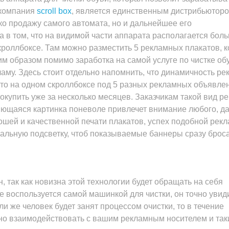
 компания
scroll box
, является единственным дистрибьютор
ко продажу самого автомата, но и дальнейшее его
 в том, что на видимой части аппарата располагается бол
роллбоксе. Там можно разместить 5 рекламных плакатов, 
м образом помимо заработка на самой услуге по чистке об
аму. Здесь стоит отдельно напомнить, что динамичность р
сто на одном скроллбоксе под 5 разных рекламных объявле
окупить уже за несколько месяцев. Заказчикам такой вид р
яющаяся картинка поневоле привлечет внимание любого, д
ошей и качественной печати плакатов, успех подобной рек
альную подсветку, чтоб показываемые баннеры сразу брос
 так как новизна этой технологии будет обращать на себя
е воспользуется самой машинкой для чистки, он точно увид
и же человек будет занят процессом очистки, то в течение
ьно взаимодействовать с вашим рекламным носителем и та