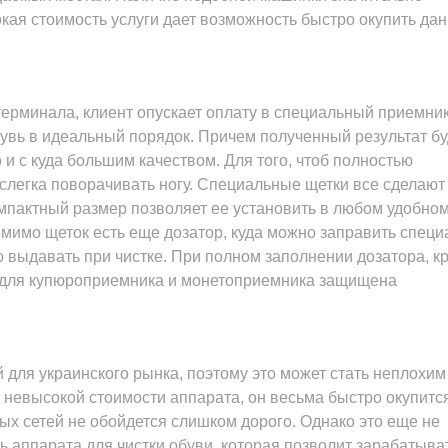
кая стоимость услуги дает возможность быстро окупить да
терминала, клиент опускает оплату в специальный приемник
увь в идеальный порядок. Причем полученный результат бу
о и с куда большим качеством. Для того, чтоб полностью
слегка поворачивать ногу. Специальные щетки все сделают 
омпактный размер позволяет ее установить в любом удобно
помимо щеток есть еще дозатор, куда можно заправить спец
 выдавать при чистке. При полном заполнении дозатора, к
ть для купюроприемника и монетоприемника защищена
 для украинского рынка, поэтому это может стать неплохим
 невысокой стоимости аппарата, он весьма быстро окупится
ых сетей не обойдется слишком дорого. Однако это еще не
ь аппарата для чистки обуви, которая позволит зарабатыва