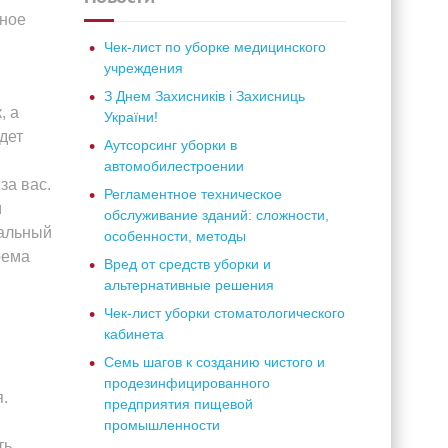
нное
Чек-лист по уборке медицинского
учреждения
З Днем Захисників і Захисниць
, а
України!
дет
Аутсорсинг уборки в
автомобилестроении
за вас.
Регламентное техническое
м
обслуживание зданий: сложности,
иальный
особенности, методы
рема
Вред от средств уборки и
альтернативные решения
Чек-лист уборки стоматологического
кабинета
Семь шагов к созданию чистого и
продезинфицированного
.
предприятия пищевой
промышленности
ть