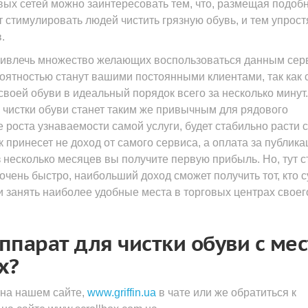
вых сетей можно заинтересовать тем, что, размещая подоб
т стимулировать людей чистить грязную обувь, и тем упрост
.
ривлечь множество желающих воспользоваться данным сер
ятностью станут вашими постоянными клиентами, так как 
воей обуви в идеальный порядок всего за несколько минут.
чистки обуви станет таким же привычным для рядового
 роста узнаваемости самой услуги, будет стабильно расти с
 принесет не доход от самого сервиса, а оплата за публик
 несколько месяцев вы получите первую прибыль. Но, тут с
очень быстро, наибольший доход сможет получить тот, кто 
и занять наиболее удобные места в торговых центрах своег
аппарат для чистки обуви с ме
x?
 на нашем сайте,
www.griffin.ua
в чате или же обратиться к