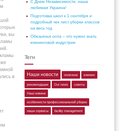
С Днем Независимости, наша
ом
любимая Украина!
Подготовка школ к 1 сентября и
ьшой
подробный чек лист уборки классов
которые
на весь год
уви, вы
Обезьянья оспа – что нужно знать
екламы
клининговой индустрии
ний.
екламы
теги
аже
ламной
Наши новости
полезное
клининг
ались в
рекомендации
Our news
советы
Наші новини
особенности профессиональной уборки
ит
наши сервисы
facility management
ким