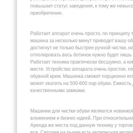
повышает статус заведения, к тому же невысо
приобретение.
Работает аппарат очень просто, по принципу 
машина за несколько минут приводит вашу об
достигнут не только быстрее ручной чистки, н
отполировать весь ботинок нужно будет лишь 
Работает техника практически бесшумно, а к
месте. Устройство аппарата очень простое, 
обувной крем. Машинка сможет порционно его
может хватить на 500-600 пар обуви. Емкос
качественными замками.
Машинки для чистки обуви являются новинкой
вложением и бизнес-идеей. При относительно
Аренда же места под данную технику у торгов
все. Сегодня на рынке есть интересная модел