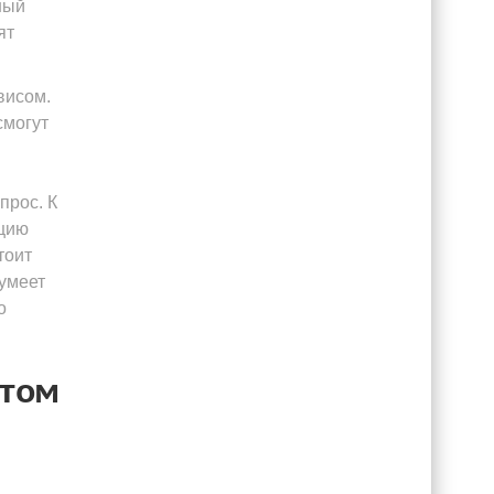
ный
ят
висом.
смогут
прос. К
ацию
тоит
сумеет
о
стом