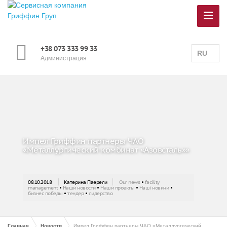
+38 073 333 99 33
RU
Администрация
Импел Гриффин партнеры ЧАО
«Металлургический комбинат «Азовсталь»»
08.10.2018
Катерина Паерели
Our news
•
facility
management
•
Наши новости
•
Наши проекты
•
Наші новини
•
бизнес победы
•
тендер
•
лидерство
Главная
Новости
Импел Гриффин партнеры ЧАО «Металлургический