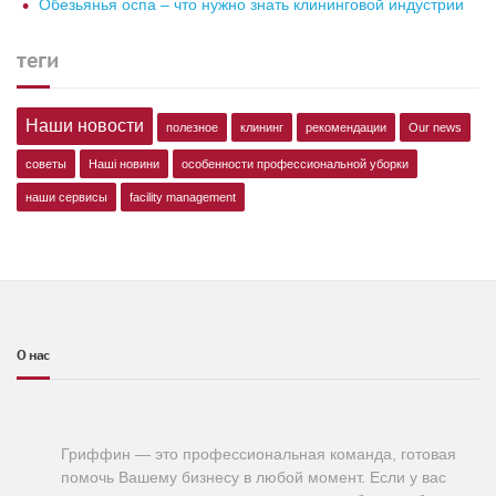
Обезьянья оспа – что нужно знать клининговой индустрии
теги
Наши новости
полезное
клининг
рекомендации
Our news
советы
Наші новини
особенности профессиональной уборки
наши сервисы
facility management
О нас
Гриффин — это профессиональная команда, готовая
помочь Вашему бизнесу в любой момент. Если у вас