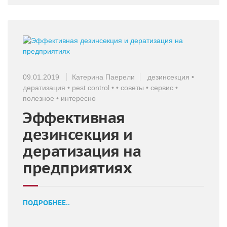
09.01.2019
Катерина Паерели
дезинсекция
•
дератизация
•
pest control
•
•
советы
•
сервис
•
полезное
•
интересно
Эффективная
дезинсекция и
дератизация на
предприятиях
ПОДРОБНЕЕ..