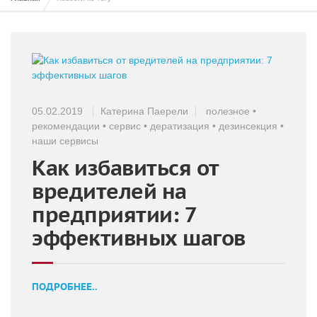
05.02.2019
Катерина Паерели
полезное
•
рекомендации
•
сервис
•
дератизация
•
дезинсекция
•
наши сервисы
Как избавиться от
вредителей на
предприятии: 7
эффективных шагов
ПОДРОБНЕЕ..