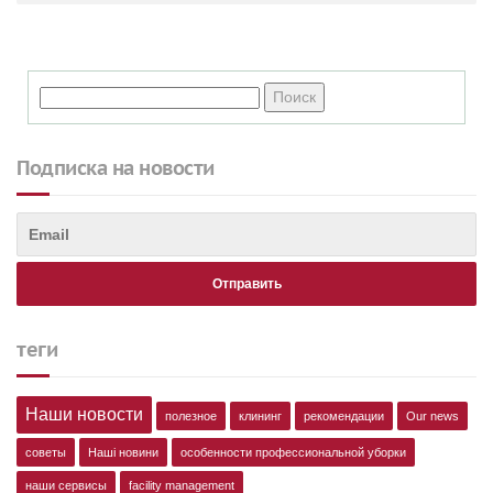
Подписка на новости
теги
Наши новости
полезное
клининг
рекомендации
Our news
советы
Наші новини
особенности профессиональной уборки
наши сервисы
facility management