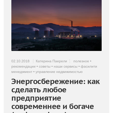
02.10.2018
Катерина Паерели
полезное
•
рекомендации
•
советы
•
наши сервисы
•
фасилити
менеджмент
•
управление недвижимостью
Энергосбережение: как
сделать любое
предприятие
современнее и богаче