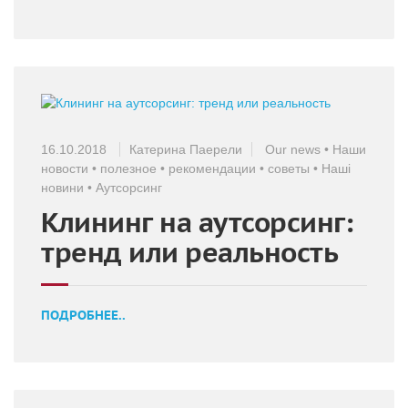
16.10.2018
Катерина Паерели
Our news
•
Наши
новости
•
полезное
•
рекомендации
•
советы
•
Наші
новини
•
Аутсорсинг
Клининг на аутсорсинг:
тренд или реальность
ПОДРОБНЕЕ..