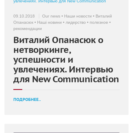
09.10.2018
Our news
•
Наши новости
•
Виталий
Опанасюк
•
Наші новини
•
лидерство
•
полезное
•
рекомендации
Виталий Опанасюк о
нетворкинге,
успешности и
увлечениях. Интервью
для New Communication
ПОДРОБНЕЕ..