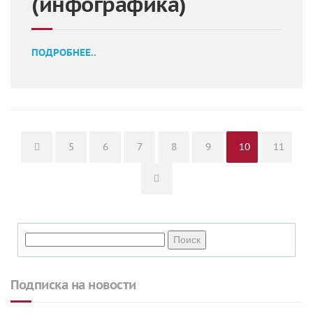
(инфографика)
ПОДРОБНЕЕ..
Page
Page
Page
Page
Page
Page
Page
5
6
7
8
9
10
11
Подписка на новости