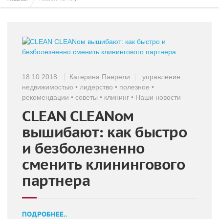
18.10.2018
Катерина Паерели
управление
недвижимостью
•
лидерство
•
полезное
•
рекомендации
•
советы
•
клининг
•
Наши новости
CLEAN CLEANом
вышибают: как быстро
и безболезненно
сменить клинингового
партнера
ПОДРОБНЕЕ..