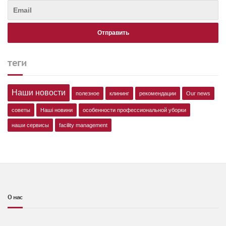
теги
Наши новости
полезное
клининг
рекомендации
Our news
советы
Наші новини
особенности профессиональной уборки
наши сервисы
facility management
О нас