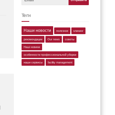
теги
Наши новости
полезное
клининг
рекомендации
Our news
советы
Наші новини
особенности профессиональной уборки
наши сервисы
facility management
я