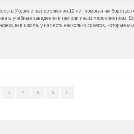
колы в Украине на протяжении 12 лет, помогая им бороться 
ивать учебные заведения к тем или иным мероприятиям. Е
нфекции в школе, у нас есть несколько советов, которые мы
ge
Page
Page
Page
Page
3
4
5
6