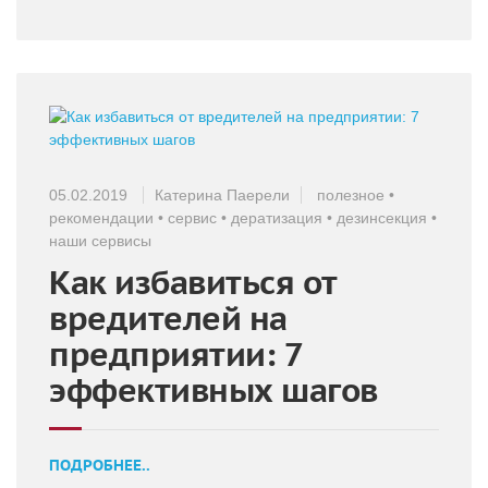
05.02.2019
Катерина Паерели
полезное
•
рекомендации
•
сервис
•
дератизация
•
дезинсекция
•
наши сервисы
Как избавиться от
вредителей на
предприятии: 7
эффективных шагов
ПОДРОБНЕЕ..