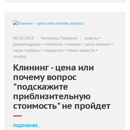
06.02.2019
Катерина Паерели
советы
•
рекомендации
•
полезное
•
клининг
•
цена клининг
•
наши сервисы
•
лидерство
•
Наши новости
•
тендер
Клининг - цена или
почему вопрос
"подскажите
приблизительную
стоимость" не пройдет
ПОДРОБНЕЕ..