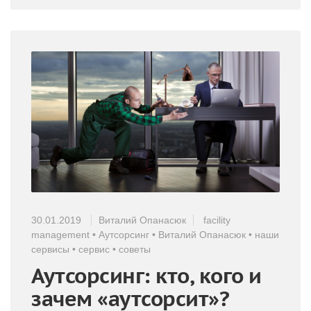
30.01.2019
Виталий Опанасюк
facility
management
•
Аутсорсинг
•
Виталий Опанасюк
•
наши
сервисы
•
сервис
•
советы
Аутсорсинг: кто, кого и
зачем «аутсорсит»?