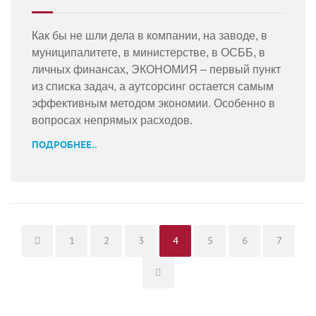
Как бы не шли дела в компании, на заводе, в
муниципалитете, в министерстве, в ОСББ, в
личных финансах, ЭКОНОМИЯ – первый пункт
из списка задач, а аутсорсинг остается самым
эффективным методом экономии. Особенно в
вопросах непрямых расходов.
ПОДРОБНЕЕ..
Page
Page
Page
Page
Page
Page
Page
1
2
3
4
5
6
7