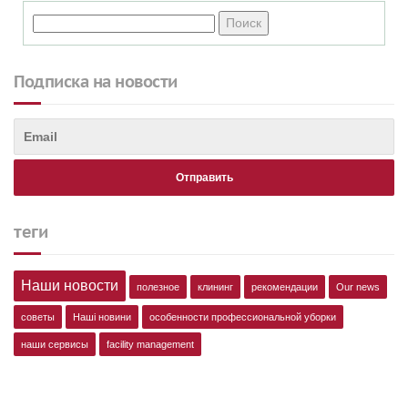
Подписка на новости
теги
Наши новости
полезное
клининг
рекомендации
Our news
советы
Наші новини
особенности профессиональной уборки
наши сервисы
facility management