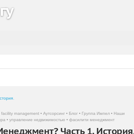
гу
•
facility management
•
Аутсорсинг
•
Блог
•
Группа Импел
•
Наши
ира
•
управление недвижимостью
•
фасилити менеджмент
Менеджмент? Часть 1. История