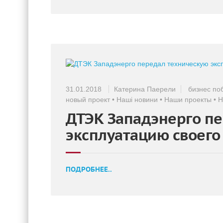
31.01.2018
Катерина Паерели
бизнес по
новый проект
•
Наші новини
•
Наши проекты
•
Н
ДТЭК Западэнерго п
эксплуатацию своег
ПОДРОБНЕЕ..