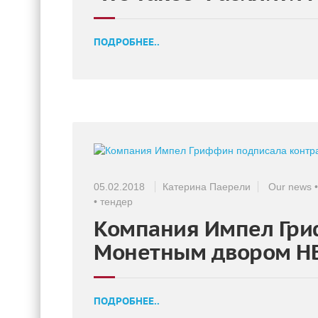
ПОДРОБНЕЕ..
05.02.2018
Катерина Паерели
Our news
•
тендер
Компания Импел Гри
Монетным двором Н
ПОДРОБНЕЕ..