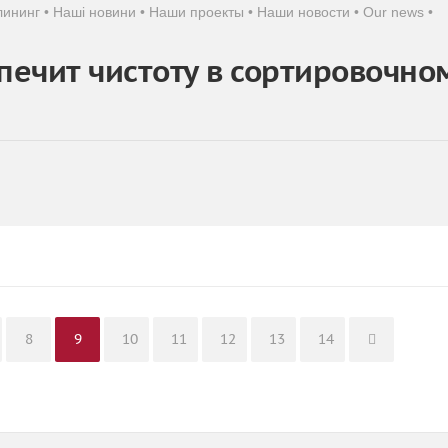
лининг
•
Наші новини
•
Наши проекты
•
Наши новости
•
Our news
•
ечит чистоту в сортировочно
ge
Page
Page
Page
Page
Page
Page
Page
8
9
10
11
12
13
14