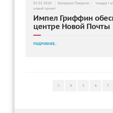
01.01.2018
Катерина Паерели
тендер
•
к
новый проект
Импел Гриффин обесп
центре Новой Почты
ПОДРОБНЕЕ..
Page
Page
Page
Pa
4
5
6
7