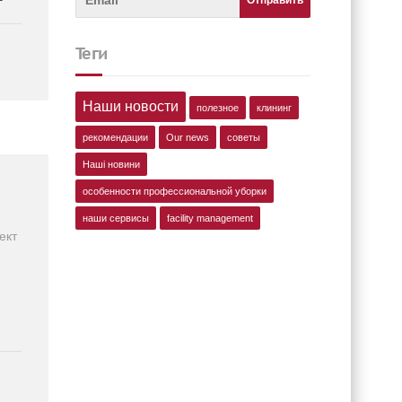
теги
Наши новости
полезное
клининг
рекомендации
Our news
советы
Наші новини
особенности профессиональной уборки
наши сервисы
facility management
ект