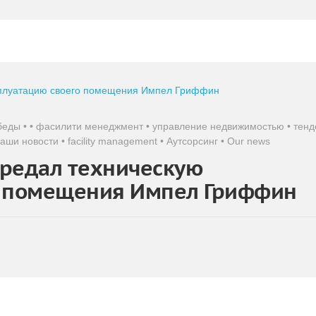
беды
•
•
фасилити менеджмент
•
управление недвижимостью
•
тенд
аши новости
•
facility management
•
Аутсорсинг
•
Our news
ередал техническую
о помещения Импел Гриффин