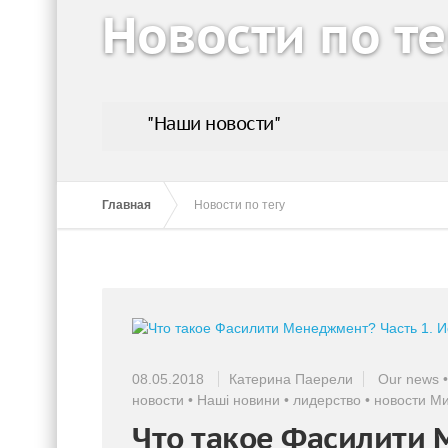
Новости по те
"Наши новости"
Главная
Новости по тегу
08.05.2018
Катерина Паерели
Our news
новости
•
Наші новини
•
лидерство
•
новости М
Что такое Фасилити 