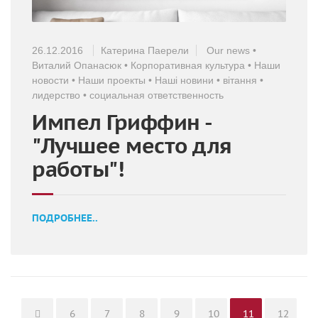
26.12.2016
Катерина Паерели
Our news
•
Виталий Опанасюк
•
Корпоративная культура
•
Наши
новости
•
Наши проекты
•
Наші новини
•
вітання
•
лидерство
•
социальная ответственность
Импел Гриффин -
"Лучшее место для
работы"!
ПОДРОБНЕЕ..
Page
Page
Page
Page
Page
Page
Page
6
7
8
9
10
11
12