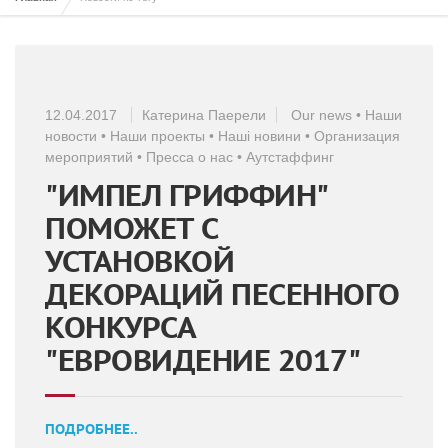
12.04.2017
Катерина Паерели
Our news
•
Наши
новости
•
Наши проекты
•
Наші новини
•
Организация
мероприятий
•
Пресса о нас
•
Аутстаффинг
"ИМПЕЛ ГРИФФИН"
ПОМОЖЕТ С
УСТАНОВКОЙ
ДЕКОРАЦИЙ ПЕСЕННОГО
КОНКУРСА
"ЕВРОВИДЕНИЕ 2017"
ПОДРОБНЕЕ..