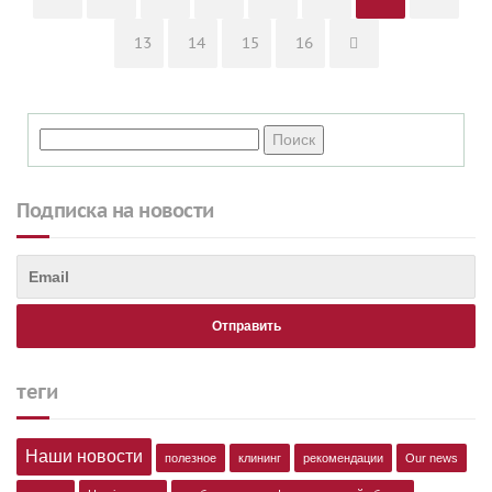
Page
Page
Page
Page
13
14
15
16
Подписка на новости
теги
Наши новости
полезное
клининг
рекомендации
Our news