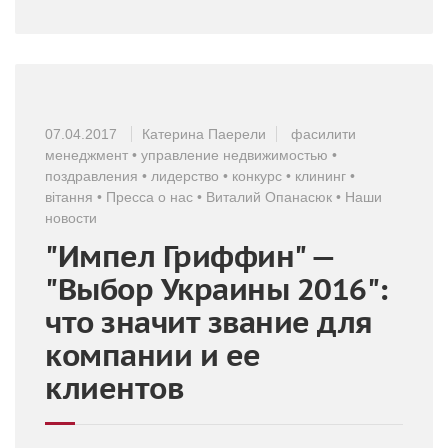
07.04.2017
Катерина Паерели
фасилити
менеджмент
•
управление недвижимостью
•
поздравления
•
лидерство
•
конкурс
•
клининг
•
вітання
•
Пресса о нас
•
Виталий Опанасюк
•
Наши
новости
"Импел Гриффин" —
"Выбор Украины 2016":
что значит звание для
компании и ее
клиентов