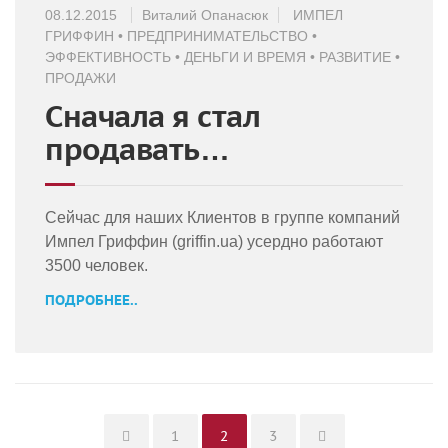
08.12.2015
Виталий Опанасюк
ИМПЕЛ
ГРИФФИН
•
ПРЕДПРИНИМАТЕЛЬСТВО
•
ЭФФЕКТИВНОСТЬ
•
ДЕНЬГИ И ВРЕМЯ
•
РАЗВИТИЕ
•
ПРОДАЖИ
Сначала я стал
продавать…
Сейчас для наших Клиентов в группе компаний
Импел Гриффин (griffin.ua) усердно работают
3500 человек.
ПОДРОБНЕЕ..
Page
Page
Page
1
2
3