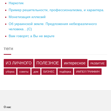
Наркотик
Пример решительности, профессионализма, и характера.
Монетизация иллюзий
Об украинской земле. Предложения небезразличного
человека…(С)
Вам говорят, а Вы не верьте
теги
ИЗ ЛИЧНОГО
ПОЛЕЗНОЕ
интересное
РАЗВИТИЕ
уборка
советы
дом
БИЗНЕС
подборка
ИМПЕЛ ГРИФФИН
О нас