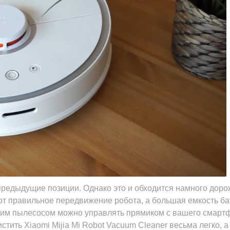
предыдущие позиции. Однако это и обходится намного доро
т правильное передвижение робота, а большая емкость б
тим пылесосом можно управлять прямиком с вашего смарт
стить Xiaomi Mijia Mi Robot Vacuum Cleaner весьма легко, а