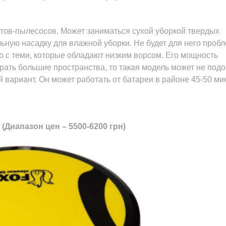
тов-пылесосов. Может заниматься сухой уборкой твердых
льную насадку для влажной уборки. Не будет для него проб
ко с теми, которые обладают низким ворсом. Его мощность
рать большие пространства, то такая модель может не подо
вариант. Он может работать от батареи в районе 45-50 мин
(Диапазон цен – 5500-6200 грн)