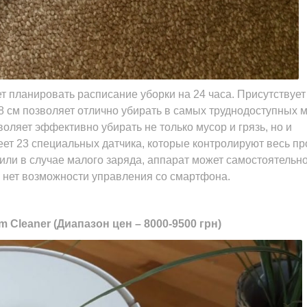
т планировать расписание уборки на 24 часа. Присутствует
8 см позволяет отлично убирать в самых труднодоступных м
оляет эффективно убирать не только мусор и грязь, но и
ет 23 специальных датчика, которые контролируют весь пр
или в случае малого заряда, аппарат может самостоятельн
– нет возможности управления со смартфона.
m Cleaner (Диапазон цен – 8000-9500 грн)