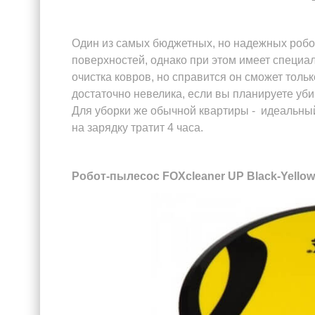
Один из самых бюджетных, но надежных робо
поверхностей, однако при этом имеет специа
очистка ковров, но справится он сможет толь
достаточно невелика, если вы планируете уби
Для уборки же обычной квартиры - идеальный 
на зарядку тратит 4 часа.
Робот-пылесос FOXcleaner UP Black-Yellow 