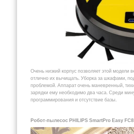
Очень низкий корпус позволяет этой модели 
отлично их вычищать. Уборка за шкафами, п
проблемой. Аппарат очень маневренный, тихи
зарядки ему необходимо два часа. Среди мин
программирования и отсутствие базы.
Робот-пылесос PHILIPS SmartPro Easy FC87