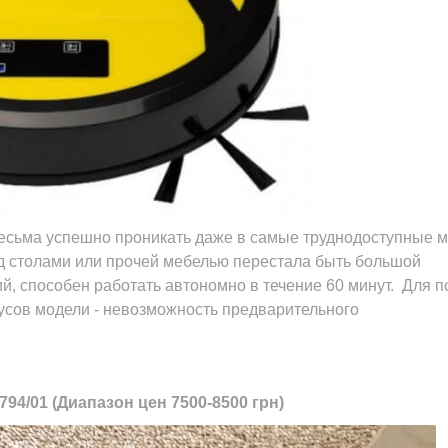
весьма успешно проникать даже в самые труднодоступные м
од столами или прочей мебелью перестала быть большой
й, способен работать автономно в течение 60 минут. Для 
усов модели - невозможность предварительного
94/01 (Диапазон цен 7500-8500 грн)