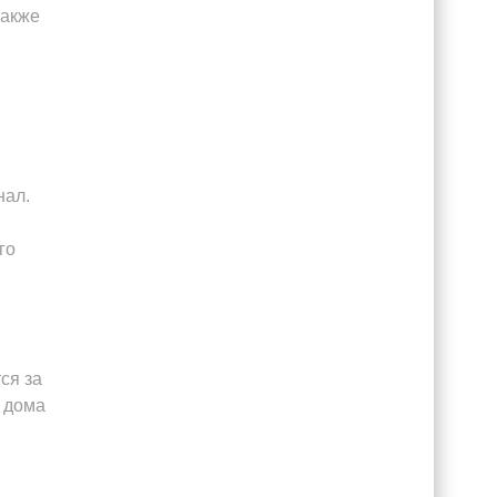
также
нал.
го
ся за
о дома