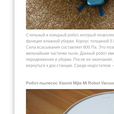
Стильный и изящный робот, который позволяе
функция влажной уборки. Корпус толщиной 5.
Сила всасывания составляет 600 Па. Это позв
мельчайшие частички пыли. Данный робот име
передвижения и уборки. После ее окончания, 
вернуться к док-станции. Среди недостатков 
Робот-пылесос Xiaomi Mijia Mi Robot Vacuu