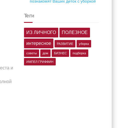
познакомят Ваших деток с уборкой
теги
ИЗ ЛИЧНОГО
ПОЛЕЗНОЕ
интересное
РАЗВИТИЕ
уборка
советы
дом
БИЗНЕС
подборка
ИМПЕЛ ГРИФФИН
еста и
полной